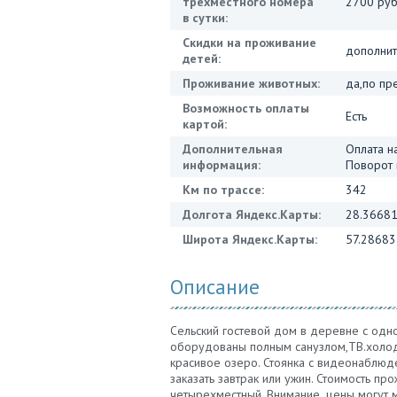
трехместного номера
2700 руб
в сутки:
Скидки на проживание
дополнит
детей:
Проживание животных:
да,по пр
Возможность оплаты
Есть
картой:
Дополнительная
Оплата н
информация:
Поворот 
Км по трассе:
342
Долгота Яндекс.Карты:
28.3668
Широта Яндекс.Карты:
57.28683
Описание
Сельский гостевой дом в деревне с одн
оборудованы полным санузлом,ТВ.холодил
красивое озеро. Стоянка с видеонаблюде
заказать завтрак или ужин. Стоимость п
четырехместный. Внимание ,цены могут ме