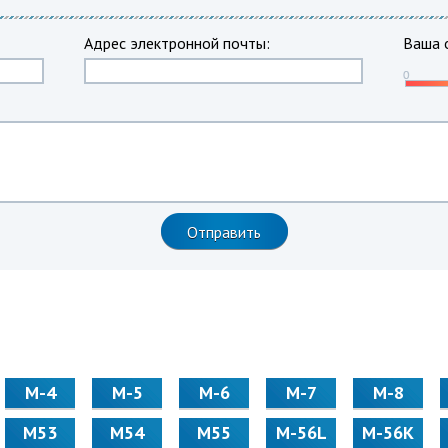
Адрес электронной почты:
Ваша 
М-4
М-5
М-6
М-7
М-8
М53
М54
М55
M-56L
M-56K