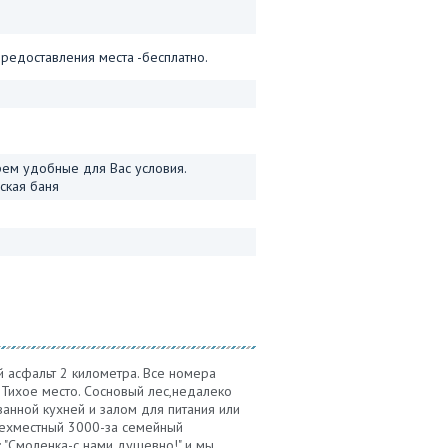
предоставления места -бесплатно.
рем удобные для Вас условия.
ская баня
 асфальт 2 километра. Все номера
 Тихое место. Сосновый лес,недалеко
анной кухней и залом для питания или
трехместный 3000-за семейный
: "Смоленка-с нами душевно!" и мы