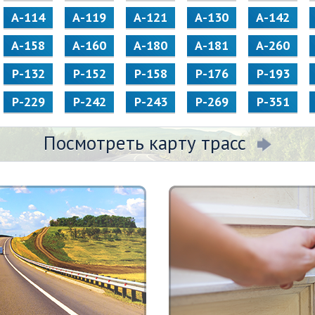
А-114
А-119
А-121
А-130
А-142
А-158
А-160
А-180
А-181
А-260
Р-132
Р-152
Р-158
Р-176
Р-193
Р-229
Р-242
Р-243
Р-269
Р-351
Посмотреть карту трасс