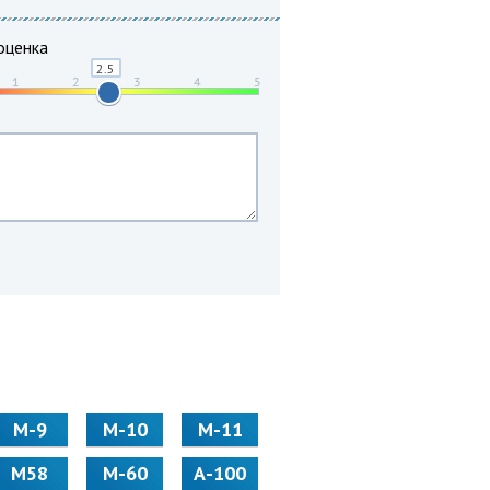
оценка
М-9
М-10
М-11
М58
M-60
А-100