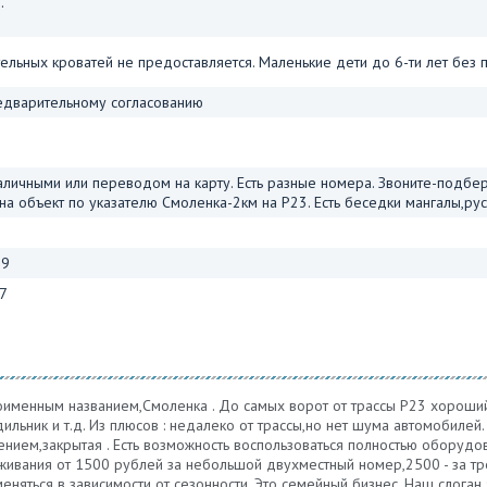
.
ельных кроватей не предоставляется. Маленькие дети до 6-ти лет без 
едварительному согласованию
аличными или переводом на карту. Есть разные номера. Звоните-подбе
на объект по указателю Смоленка-2км на Р23. Есть беседки мангалы,рус
19
7
оименным названием,Смоленка . До самых ворот от трассы Р23 хороший
ьник и т.д. Из плюсов : недалеко от трассы,но нет шума автомобилей.
нием,закрытая . Есть возможность воспользоваться полностью оборудов
роживания от 1500 рублей за небольшой двухместный номер,2500 - за 
няться в зависимости от сезонности. Это семейный бизнес. Наш слоган 