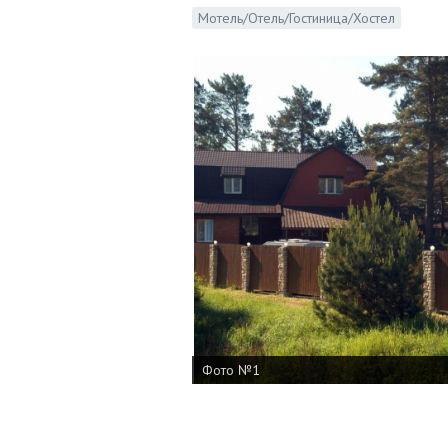
Мотель/Отель/Гостиница/Хостел
Фото №1