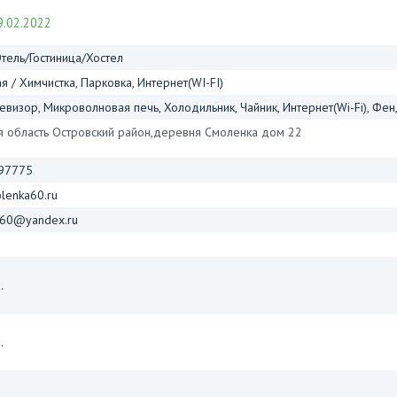
.02.2022
тель/Гостиница/Хостел
я / Химчистка, Парковка, Интернет(WI-FI)
евизор, Микроволновая печь, Холодильник, Чайник, Интернет(Wi-Fi), Фен,
я область Островский район,деревня Смоленка дом 22
97775
olenka60.ru
a60@yandex.ru
.
.