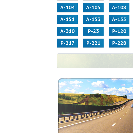
А-104
А-105
А-108
А-151
А-153
А-155
А-310
Р-23
Р-120
Р-217
Р-221
Р-228