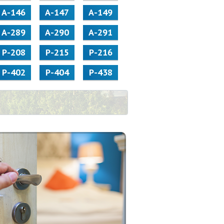
А-146
А-147
А-149
А-289
А-290
А-291
Р-208
Р-215
Р-216
Р-402
Р-404
Р-438