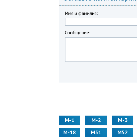
Имя и фамилия:
Сообщение:
М-1
М-2
М-3
М-18
М51
М52