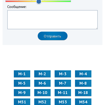
Сообщение:
М-1
М-2
М-3
М-4
М-5
М-6
М-7
М-8
М-9
М-10
М-11
М-18
М51
М52
М53
М54