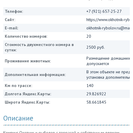
Телефон:
+7 (921) 657-25-27
Сайт:
https://www.okhotnik-rybol
E-mail:
okhotnik-rybolov.ru@mail.
Количество номеров:
20
Стоимость двухместного номера в
2500 руб.
сутки:
Размещение домашних ж
Проживание животных:
допускается
В этом объекте не пред
Дополнительная информация:
установка дополнительны
Км по трассе:
140
Долгота Яндекс.Карты:
29.826922
Широта Яндекс.Карты:
58.661845
Описание
Кемпинг Охотник и рыболов с террасой и собственным пляжем