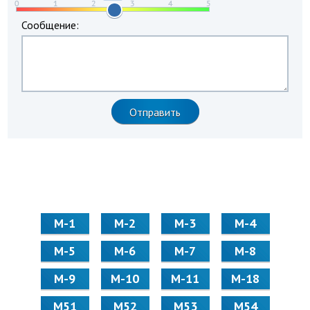
Сообщение:
М-1
М-2
М-3
М-4
М-5
М-6
М-7
М-8
М-9
М-10
М-11
М-18
М51
М52
М53
М54