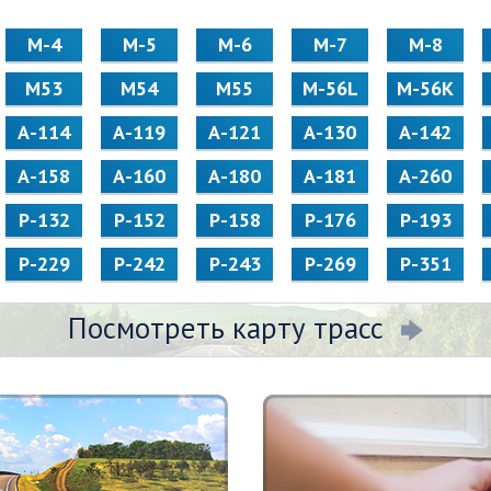
М-4
М-5
М-6
М-7
М-8
М53
М54
М55
M-56L
M-56K
А-114
А-119
А-121
А-130
А-142
А-158
А-160
А-180
А-181
А-260
Р-132
Р-152
Р-158
Р-176
Р-193
Р-229
Р-242
Р-243
Р-269
Р-351
Посмотреть карту трасс