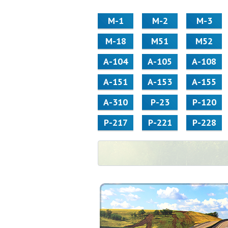
М-1
М-2
М-3
М-18
М51
М52
А-104
А-105
А-108
А-151
А-153
А-155
А-310
Р-23
Р-120
Р-217
Р-221
Р-228