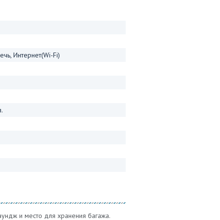
чь, Интернет(Wi-Fi)
.
аундж и место для хранения багажа.