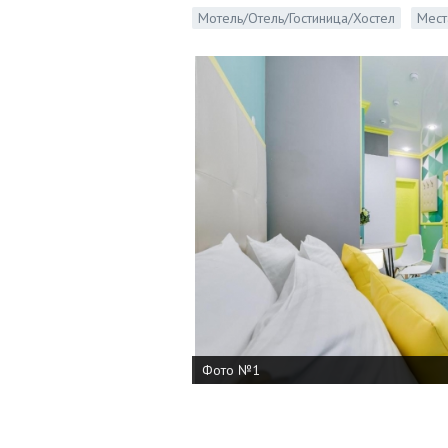
Мотель/Отель/Гостиница/Хостел
Мест
Фото №1