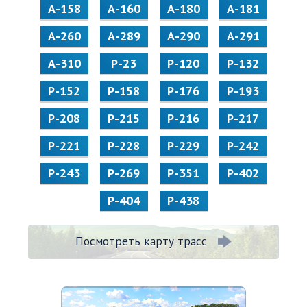
А-158
А-160
А-180
А-181
А-260
А-289
А-290
А-291
А-310
Р-23
Р-120
Р-132
Р-152
Р-158
Р-176
Р-193
Р-208
Р-215
Р-216
Р-217
Р-221
Р-228
Р-229
Р-242
Р-243
Р-269
Р-351
Р-402
Р-404
Р-438
Посмотреть карту трасс