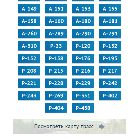
А-149
А-151
А-153
А-155
А-158
А-160
А-180
А-181
А-260
А-289
А-290
А-291
А-310
Р-23
Р-120
Р-132
Р-152
Р-158
Р-176
Р-193
Р-208
Р-215
Р-216
Р-217
Р-221
Р-228
Р-229
Р-242
Р-243
Р-269
Р-351
Р-402
Р-404
Р-438
Посмотреть карту трасс