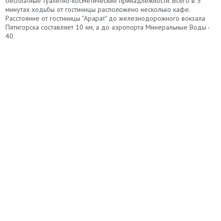
бесплатные туалетно-косметические принадлежности. Всего в 5
минутах ходьбы от гостиницы расположено несколько кафе.
Расстояние от гостиницы "Арарат" до железнодорожного вокзала
Пятигорска составляет 10 км, а до аэропорта Минеральные Воды -
40.