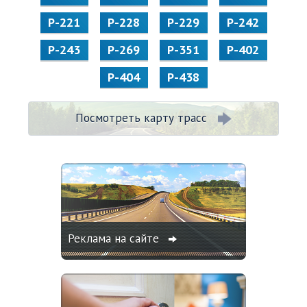
Р-221
Р-228
Р-229
Р-242
Р-243
Р-269
Р-351
Р-402
Р-404
Р-438
Посмотреть карту трасс
Реклама на сайте