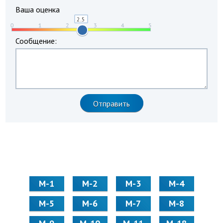
Ваша оценка
Сообщение:
М-1
М-2
М-3
М-4
М-5
М-6
М-7
М-8