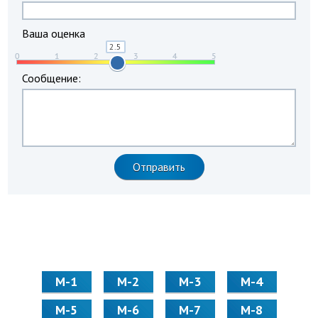
Ваша оценка
Сообщение:
М-1
М-2
М-3
М-4
М-5
М-6
М-7
М-8