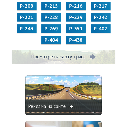
Р-208
Р-215
Р-216
Р-217
Р-221
Р-228
Р-229
Р-242
Р-243
Р-269
Р-351
Р-402
Р-404
Р-438
Посмотреть карту трасс
Реклама на сайте