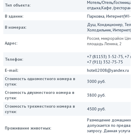
Мотель/Отель/Гостиница/
Тип объекта:
отдыха,Кафе /ресторан
В здании:
Парковка, Интернет(WI-FI
Душ, Кондиционер, Теле
В номерах:
Холодильник, Интернет(Wi
Россия, микрорайон Цент
Адрес:
площадь Ленина, 2
+7 (81153) 3-52-75, +7 (
Телефон:
+7 (911) 352-75-75
E-mail:
hotell2008@yandex.ru
Стоимость одноместного номера в
3000 руб.
сутки:
Стоимость двухместного номера в
3800 руб.
сутки:
Стоимость трехместного номера в
4500 руб.
сутки:
Размещение домашних 
допускается по предвар
Проживание животных:
запросу. Данная услуга 