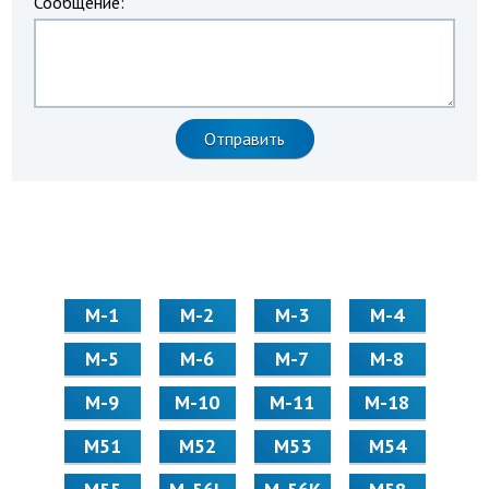
Сообщение:
М-1
М-2
М-3
М-4
М-5
М-6
М-7
М-8
М-9
М-10
М-11
М-18
М51
М52
М53
М54