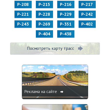
Р-208
Р-215
Р-216
Р-217
Р-221
Р-228
Р-229
Р-242
Р-243
Р-269
Р-351
Р-402
Р-404
Р-438
Посмотреть карту трасс
Реклама на сайте