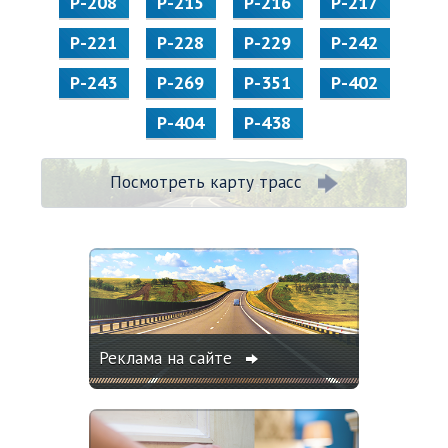
Р-208
Р-215
Р-216
Р-217
Р-221
Р-228
Р-229
Р-242
Р-243
Р-269
Р-351
Р-402
Р-404
Р-438
Посмотреть карту трасс
Реклама на сайте