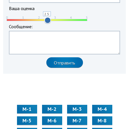
Ваша оценка
Сообщение:
М-1
М-2
М-3
М-4
М-5
М-6
М-7
М-8