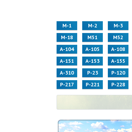
М-1
М-2
М-3
М-18
М51
М52
А-104
А-105
А-108
А-151
А-153
А-155
А-310
Р-23
Р-120
Р-217
Р-221
Р-228