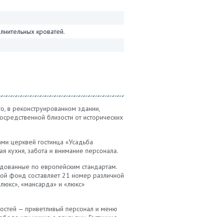
лнительных кроватей.
о, в реконструированном здании,
осредственной близости от исторических
ами церквей гостинца «Усадьба
я кухня, забота и внимание персонала.
дованные по европейским стандартам.
илой фонд составляет 21 номер различной
люкс», «мансарда» и «люкс»
 гостей — приветливый персонал и меню