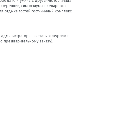
обеда или ужина с друзьями. Гостиница
ференции, симпозиума, пленарного
я отдыха гостей гостиничный комплекс
администратора заказать экскурсию в
по предварительному заказу),