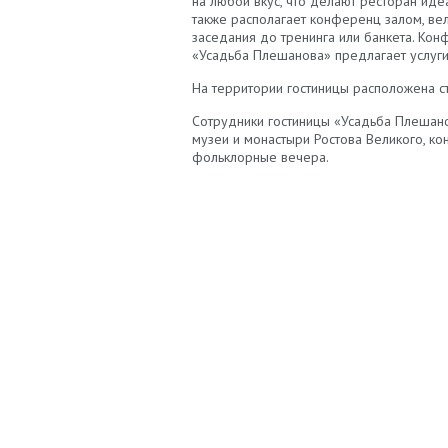
на любой вкус, что делают ресторан иде
также располагает конференц залом, в
заседания до тренинга или банкета. Ко
«Усадьба Плешанова» предлагает услуги 
На территории гостиницы расположена ст
Сотрудники гостиницы «Усадьба Плешано
музеи и монастыри Ростова Великого, кон
фольклорные вечера.