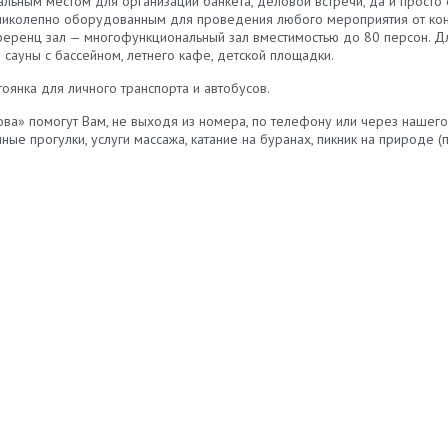
альным местом для организации банкета, деловой встречи, да и просто 
еликолепно оборудованным для проведения любого мероприятия от кон
нференц зал — многофункциональный зал вместимостью до 80 персон. Дл
сауны с бассейном, летнего кафе, детской площадки.
оянка для личного транспорта и автобусов.
ва» помогут Вам, не выходя из номера, по телефону или через нашего 
ные прогулки, услуги массажа, катание на буранах, пикник на природе (