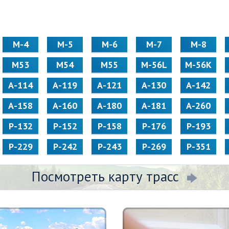
М-4
М-5
М-6
М-7
М-8
М53
М54
М55
M-56L
M-56K
А-114
А-119
А-121
А-130
А-142
А-158
А-160
А-180
А-181
А-260
Р-132
Р-152
Р-158
Р-176
Р-193
Р-229
Р-242
Р-243
Р-269
Р-351
Посмотреть карту трасс