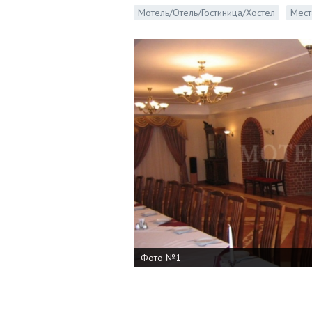
Мотель/Отель/Гостиница/Хостел
Мест
Фото №1