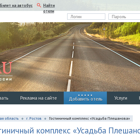
Найти
Билет на автобус
отели
вать
Реклама на сайте
Услуги
Добавить отель
ая область
г. Ростов
Гостиничный комплекс «Усадьба Плешанова»
тиничный комплекс «Усадьба Плешан