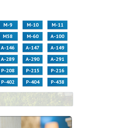
М-9
М-10
М-11
М58
M-60
А-100
А-146
А-147
А-149
А-289
А-290
А-291
Р-208
Р-215
Р-216
Р-402
Р-404
Р-438