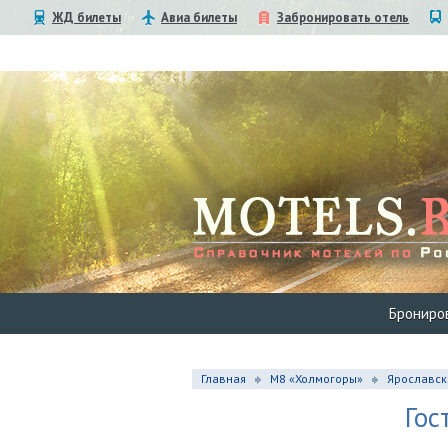
ЖД билеты
Авиа билеты
Забронировать отель
Брониро
Главная
М8 «Холмогоры»
Ярославск
Гос