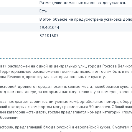
Размещение домашних животных допускается.
Есть
В этом объекте не предусмотрена установка допо
39.401044
57.181687
ва» расположен на одной из центральных улиц города Ростова Великог
 Территориальное расположение гостиницы позволяет гостям быть в неп
ва Великого, прикоснуться к истории, оценить ее красоту.
 историей древнего города, посетить святые места, полюбоваться купол
д вам свои двери, за которыми вас ждут тепло и уют номеров, хороша
ова» предлагает своим гостям уютные комфортабельные номера, обору
даний в которых с комфортом могут разместиться 50 человек. Общий ж
ми категории «стандарт», гостям предлагаются номера категорий «полу
бованиям.
есторан, предлагающий блюда русской и европейской кухни. К услугам