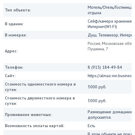
Мотель/Отель/Гостиница/
Тип объекта:
отдыха
Сейф/камера хранения, 
В здании:
Интернет(WI-FI)
В номерах:
Душ, Телевизор, Интернет
Россия, Московская област
Пушкина, 7
Адрес:
Телефон:
8 (915) 184-49-84
Сайт:
https://almaz-inn.business.
Стоимость одноместного номера в
3000 руб.
сутки:
Стоимость двухместного номера в
3000 руб.
сутки:
Размещение домашних ж
Проживание животных:
допускается.
Возможность оплаты картой:
Есть
В этом объекте не пред