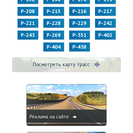
Р-208
Р-215
Р-216
Р-217
Р-221
Р-228
Р-229
Р-242
Р-243
Р-269
Р-351
Р-402
Р-404
Р-438
Посмотреть карту трасс
Реклама на сайте