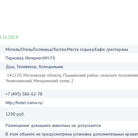
.11.2024
Мотель/Отель/Гостиница/Хостел,Места отдыха,Кафе /рестораны
Парковка, Интернет(WI-FI)
Душ, Телевизор, Холодильник
141220, Московская область, Пушкинский район, сельское поселение
Челюскинский, Мичуринский тупик, 2
+7 (495) 586-62-78
http://hotel.riama.ru/
1200 руб.
Размещение домашних животных не допускается.
В этом объекте не предусмотрена установка дополнительных кроват