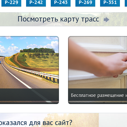
Р-229
Р-242
Р-243
Р-269
Р-351
Посмотреть карту трасс
Бесплатное размещение 
казался для вас сайт?