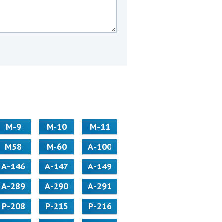
М-9
М-10
М-11
М58
M-60
А-100
А-146
А-147
А-149
А-289
А-290
А-291
Р-208
Р-215
Р-216