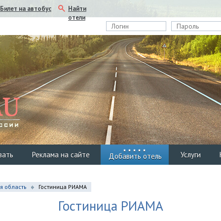
Найти
Билет на автобус
отели
вать
Реклама на сайте
Услуги
Добавить отель
я область
Гостиница РИАМА
Гостиница РИАМА