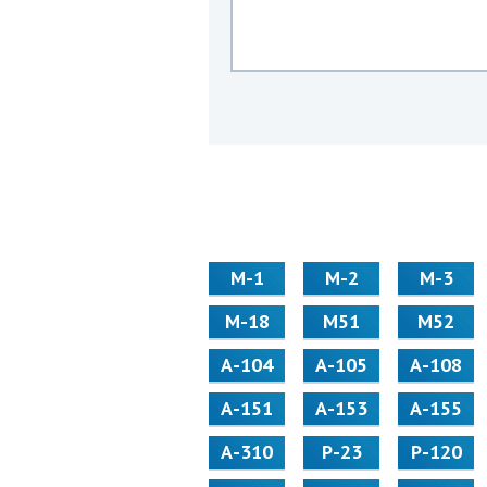
М-1
М-2
М-3
М-18
М51
М52
А-104
А-105
А-108
А-151
А-153
А-155
А-310
Р-23
Р-120