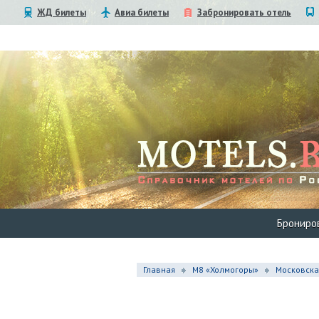
ЖД билеты
Авиа билеты
Забронировать отель
Брониро
Главная
М8 «Холмогоры»
Московска