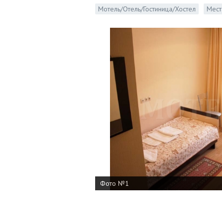
Мотель/Отель/Гостиница/Хостел
Мест
Фото №1