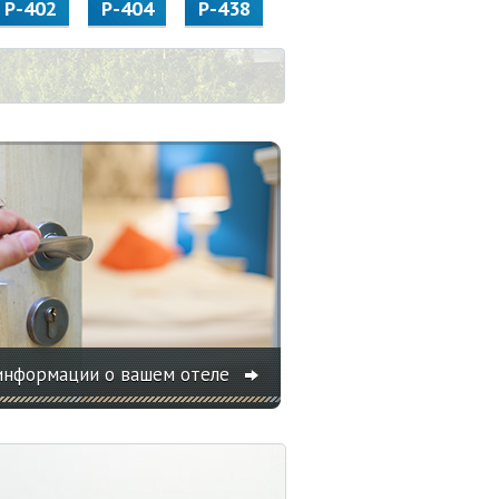
Р-402
Р-404
Р-438
информации о вашем отеле