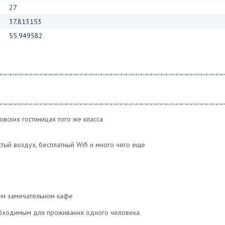
27
37.813153
55.949582
овских гостиницах того же класса
стый воздух, бесплатный Wifi и много чего еще
шем замечательном кафе
бходимым для проживания одного человека.