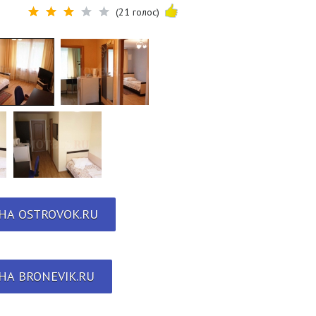
(21 голос)
НА OSTROVOK.RU
НА BRONEVIK.RU