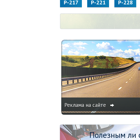
Р-217
Р-221
Р-228
Реклама на сайте
Полезным ли о