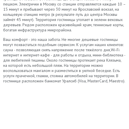
пешком. Электрички в Москву со станции отправляются каждые 10 –
15 минут и прибывают через 30 минут на Ярославский вокзал, на
кольцевую станцию метро (в результате путь до центра Москвы
займёт 45 минут). Территория гостиницы утопает в зелени вековых
деревьев. Рядом расположен красивейший храм, теннисные корты,
богатая инфраструктура микрорайона.
Ваш комфорт - это наша забота. Не многие дешевые гостиницы
могут похвастаться подобным сервисом. К услугам наших клиентов:
сауна - позволяющая снять напряжение после тяжёлого дня,Wi-Fi
интернет и интернет-кафе - для работы и отдыха, мини-библиотека -
для любителей тишины. Около гостиницы протекает река Клязьма,
на которой есть небольшой пляж. На территории можно
воспользоваться мангалом и разместиться в уютной беседке. Есть
услуги прачечной, глажки, стоянка автомобилей на территории. В
гостинице расположен банкомат Уралсиб (Visa, MasterCard, Maestro).