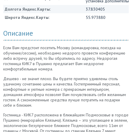
установка дополнительны
Долгота Яндекс.Карты:
37.830405
Широта Яндекс.Карты:
55.973880
Описание
Если Вам предстоит посетить Москву (командировка, поездка на
обучение/сессию), необходимо недорого провести конференцию
либо встречу друзей, то Вы обратились по адресу. Недорогая
гостиница КИК7 в Пушкино предлагает Вам недорогие
комфортабельные номера.
Дешево - не значит плохо. Вы будете приятно удивлены столь
удачному сочетанию цены и качества. Гостеприимный персонал,
комфортные и уютные номера с прекрасным интерьером,
домашняя атмосфера позволят Вам почувствовать себя желанным
гостем. А сэкономленные средства лучше потратить на подарки
себе и близким.
Гостиница - КИК7 расположена в ближайшем Подмосковье в городе
Пушкино (микрорайон Клязьма). Клязьма – это утопающее в зелени,
экологически безупречное ближнее Подмосковье, всего 11км от
границы с Москвой. От гостиницы до станции Клязьма 7 минут