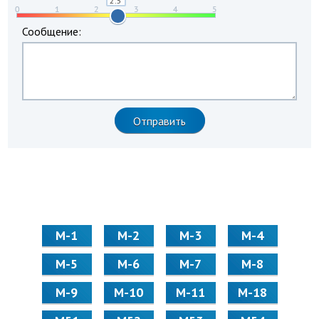
Сообщение:
М-1
М-2
М-3
М-4
М-5
М-6
М-7
М-8
М-9
М-10
М-11
М-18