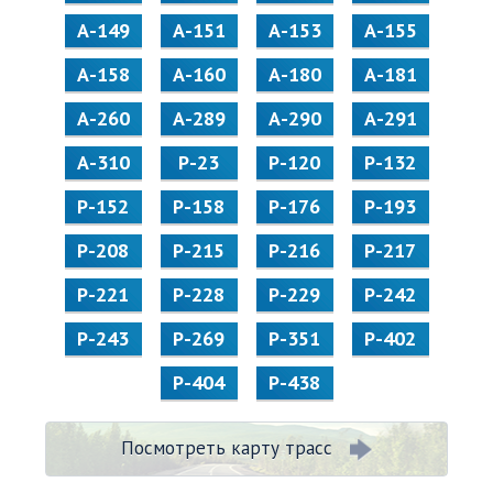
А-149
А-151
А-153
А-155
А-158
А-160
А-180
А-181
А-260
А-289
А-290
А-291
А-310
Р-23
Р-120
Р-132
Р-152
Р-158
Р-176
Р-193
Р-208
Р-215
Р-216
Р-217
Р-221
Р-228
Р-229
Р-242
Р-243
Р-269
Р-351
Р-402
Р-404
Р-438
Посмотреть карту трасс