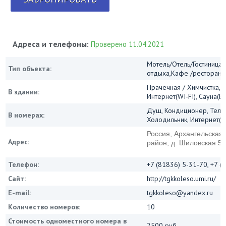
Адреса и телефоны:
Проверено 11.04.2021
Мотель/Отель/Гостиница/
Тип объекта:
отдыха,Кафе /ресторан
Прачечная / Химчистка, 
В здании:
Интернет(WI-FI), Сауна(Б
Душ, Кондиционер, Теле
В номерах:
Холодильник, Интернет(Wi
Россия, Архангельская 
Адрес:
район, д. Шиловская 52
Телефон:
+7 (81836) 5-31-70, +7 (
Сайт:
http://tgkkoleso.umi.ru/
E-mail:
tgkkoleso@yandex.ru
Количество номеров:
10
Стоимость одноместного номера в
2500 руб.