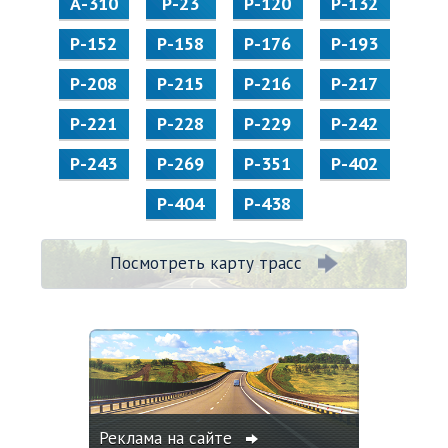
А-310
Р-23
Р-120
Р-132
Р-152
Р-158
Р-176
Р-193
Р-208
Р-215
Р-216
Р-217
Р-221
Р-228
Р-229
Р-242
Р-243
Р-269
Р-351
Р-402
Р-404
Р-438
Посмотреть карту трасс
Реклама на сайте