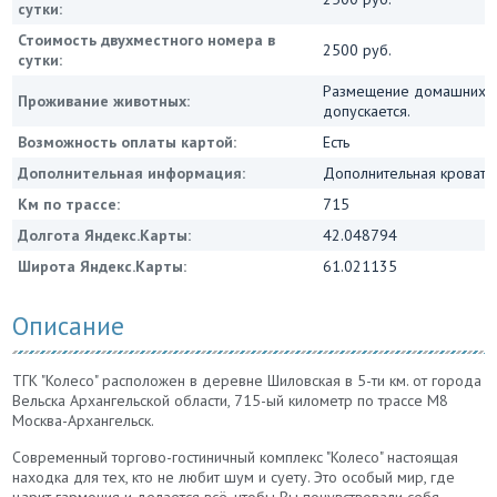
сутки:
Стоимость двухместного номера в
2500 руб.
сутки:
Размещение домашних 
Проживание животных:
допускается.
Возможность оплаты картой:
Есть
Дополнительная информация:
Дополнительная кровать 
Км по трассе:
715
Долгота Яндекс.Карты:
42.048794
Широта Яндекс.Карты:
61.021135
Описание
ТГК "Колесо" расположен в деревне Шиловская в 5-ти км. от города
Вельска Архангельской области, 715-ый километр по трассе М8
Москва-Архангельск.
Современный торгово-гостиничный комплекс "Колесо" настоящая
находка для тех, кто не любит шум и суету. Это особый мир, где
царит гармония и делается всё, чтобы Вы почувствовали себя