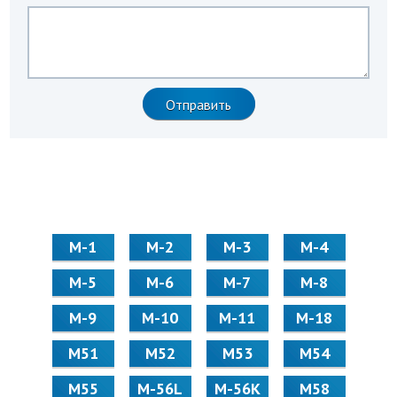
М-1
М-2
М-3
М-4
М-5
М-6
М-7
М-8
М-9
М-10
М-11
М-18
М51
М52
М53
М54
М55
M-56L
M-56K
М58