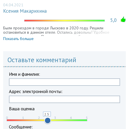
04.04.2021
Ксения Макарихина
5,0
Были проездом в городе Лысково в 2020 году. Решили
остановиться в данном отеле. Остались довольны! Удобное
месторасположение. Парковка с видео наблюдением это
Показать больше
несомненный плюс. Быстрое засиление, это очень порадовало, были
уставшие с дороги. Номера очень чистые и приятные. Шустрый Wi-
Fi. Вежливый персонал. Хорошее соотношение цена - качество.
Выбором остались довольны
Оставьте комментарий
Имя и фамилия:
Адрес электронной почты:
Ваша оценка
Сообщение: