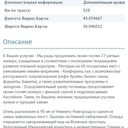
Дополнительная информация:
Дополнительная кровать 
Км по трассе:
520
Долгота Яндекс.Карты:
45.039667
Широта Яндекс.Карты:
56.046012
Описание
К Вашим услугам: - Мы рады предложить своим гостям 27 уютных
номера, оснащенных в соответствии с последними тенденциями
развития отельной индустрии. - Ресторан на 60 посадочных мест с
уникальными окнами-витринами. - Конференц-зал, с возможностью
ресторанного сопровождения (кофе-брейки, бизнес-ланчи,
фуршеты, банкеты), а также развлекательные программы и
экскурсии. - Оздоровительный центр гостиницы предоставляет
своим гостям номера с финской сауной и гидромассажным
бассейном. Также, по Вашему желанию, традиционные русские
купели и турецкий хамам.
Отель расположен в 90 км от Нижнего Новгорода в одном из
самых живописных мест г. Лысково на Нижней набережной. Отсюда
открывается завораживающий вид на Волжские просторы,
белоснежный Макарьевский монастырь и величественные Оленью и