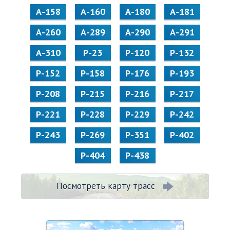
А-158
А-160
А-180
А-181
А-260
А-289
А-290
А-291
А-310
Р-23
Р-120
Р-132
Р-152
Р-158
Р-176
Р-193
Р-208
Р-215
Р-216
Р-217
Р-221
Р-228
Р-229
Р-242
Р-243
Р-269
Р-351
Р-402
Р-404
Р-438
Посмотреть карту трасс