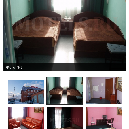
Фото №1