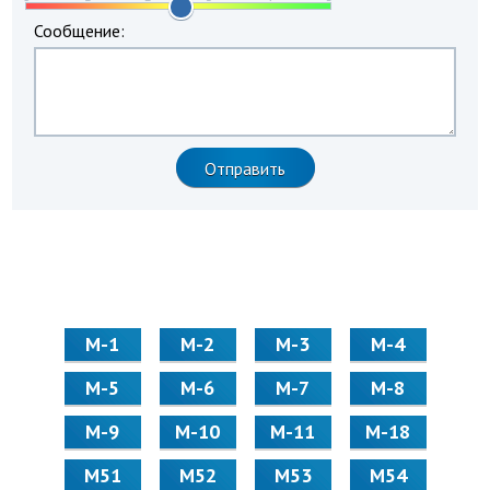
Сообщение:
М-1
М-2
М-3
М-4
М-5
М-6
М-7
М-8
М-9
М-10
М-11
М-18
М51
М52
М53
М54