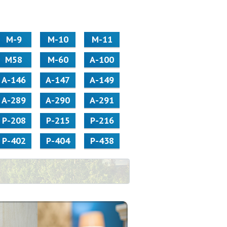
М-9
М-10
М-11
М58
M-60
А-100
А-146
А-147
А-149
А-289
А-290
А-291
Р-208
Р-215
Р-216
Р-402
Р-404
Р-438