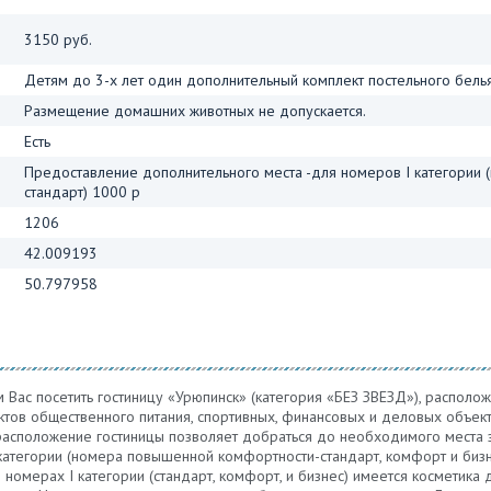
3150 руб.
Детям до 3-х лет один дополнительный комплект постельного бель
Размещение домашних животных не допускается.
Есть
Предоставление дополнительного места -для номеров I категории
стандарт) 1000 р
1206
42.009193
50.797958
ас посетить гостиницу «Урюпинск» (категория «БЕЗ ЗВЕЗД»), расположе
ктов общественного питания, спортивных, финансовых и деловых объект
расположение гостиницы позволяет добраться до необходимого места 
категории (номера повышенной комфортности-стандарт, комфорт и бизне
 номерах I категории (стандарт, комфорт, и бизнес) имеется косметика