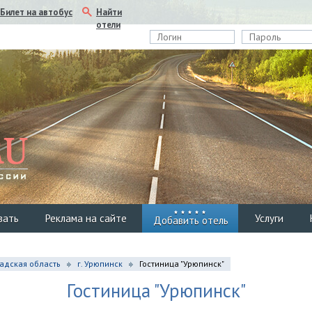
Найти
Билет на автобус
отели
вать
Реклама на сайте
Услуги
Добавить отель
адская область
г. Урюпинск
Гостиница "Урюпинск"
Гостиница "Урюпинск"