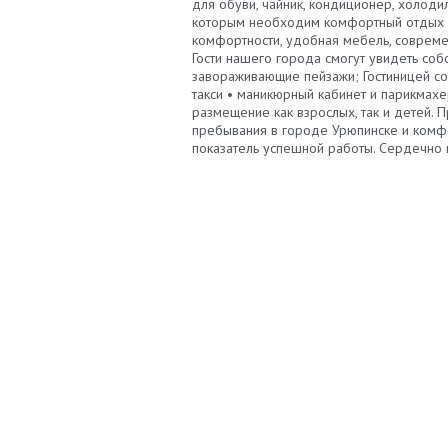
для обуви, чайник, кондиционер, холоди
которым необходим комфортный отдых п
комфортности, удобная мебель, совреме
Гости нашего города смогут увидеть соб
завораживающие пейзажи; Гостиницей соз
такси • маникюрный кабинет и парикмахе
размещение как взрослых, так и детей.
пребывания в городе Урюпинске и комфор
показатель успешной работы. Сердечно 