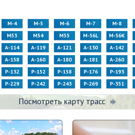
М-4
М-5
М-6
М-7
М-8
М53
М54
М55
M-56L
M-56K
А-114
А-119
А-121
А-130
А-142
А-158
А-160
А-180
А-181
А-260
Р-132
Р-152
Р-158
Р-176
Р-193
Р-229
Р-242
Р-243
Р-269
Р-351
Посмотреть карту трасс