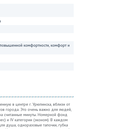
я
 (повышенной комфортности, комфорт и
нную в центре г. Урюпинска, вблизи от
ов города. Это очень важно для людей,
за считанные минуты. Номерной фонд
с) и IV категории (эконом). В каждом
 для душа, одноразовые тапочки, губка