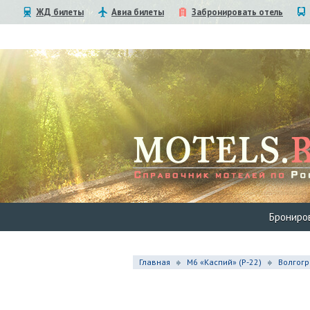
ЖД билеты
Авиа билеты
Забронировать отель
Брониро
Главная
М6 «Каспий» (Р-22)
Волгогр