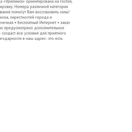
ца «Урюпинск» ориентирована на гостей,
ровку. Номера различной категории
ания помогут Вам восстановить силы!
нска, окрестностей города и
чечная • бесплатный Интернет • заказ
ерах предусмотрено дополнительное
 создаст все условия для приятного
годарности в наш адрес- это есть