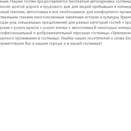
льник. Нашим гостям предоставляется бесплатная автопарковка. Гостини
осле долгой дороги и трудового дня для людей прибывших в команди
нный текстиль, автостоянка и все необходимое для комфортного прожив
ственными глазами многочисленные памятники истории и культуры Урюпи
дан ряд специальных предложений для разных категорий гостей: • пра
рская • услуги юриста • услуги ателье • автостоянка В некоторых ном
 Профессиональный и доброжелательный персонал гостиницы «Урюпинск»
тного проживания в гостинице. Улыбки наших посетителей и слова бла
приветствуем Вас в нашем городе и в нашей гостинице!