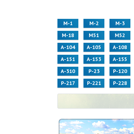
М-1
М-2
М-3
М-18
М51
М52
А-104
А-105
А-108
А-151
А-153
А-155
А-310
Р-23
Р-120
Р-217
Р-221
Р-228