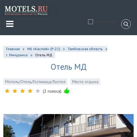
Главная
М6 «Каспий» (Р-22)
Тамбовская область
г. Мичуринск
Отель МД
Отель МД
Мотель/Отель/Гостиница/Хостел
Места отдыха
(2 голоса)