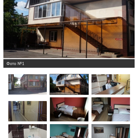
Фото №1