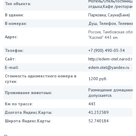
Мотель/Отель/Гостиница/
Тип объекта:
отдыха,Кафе /ресторан
В здании:
Парковка, Сауна(Баня)
В номерах:
Душ, Телефон, Телевизо
Россия, Тамбовская обл.,
Адрес:
"Каспий" 443 км.
Телефон:
+7 (900) 490-05-34
Сайт:
http://edem-otel.narod.ru
E-mail:
edem.otel@yandex.ru
Стоимость одноместного номера в
1200 руб.
сутки:
Размещение домашних ж
Проживание животных:
допускается.
Км по трассе:
443
Долгота Яндекс.Карты:
41.232589
Широта Яндекс.Карты:
52.740184