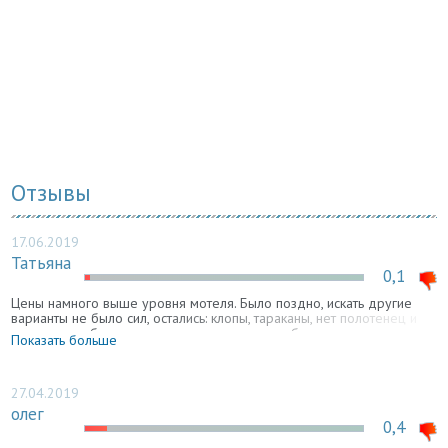
Отзывы
17.06.2019
Татьяна
0,1
Цены намного выше уровня мотеля. Было поздно, искать другие
варианты не было сил, остались: клопы, тараканы, нет полотенец и
постельного белья, половина лампочек не работает, да что там
Показать больше
лампочек, в некоторых номерах просто нет света. Обошли все
номера, чтобы из полного г... выбрать просто г.... С утра хотели
позавтракать, никого так и не нашли. В общем, никому и никогда не
посоветую там побывать.
27.04.2019
олег
0,4