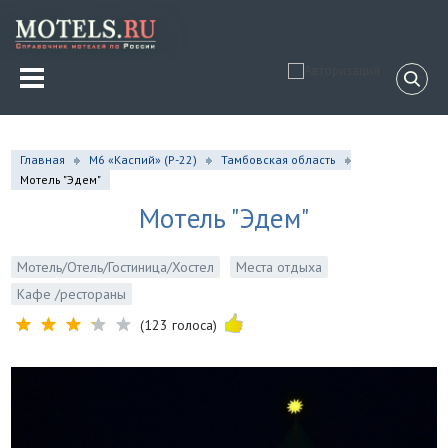
Главная
М6 «Каспий» (Р-22)
Тамбовская область
Мотель "Эдем"
Мотель "Эдем"
Мотель/Отель/Гостиница/Хостел
Места отдыха
Кафе /рестораны
(123 голоса)