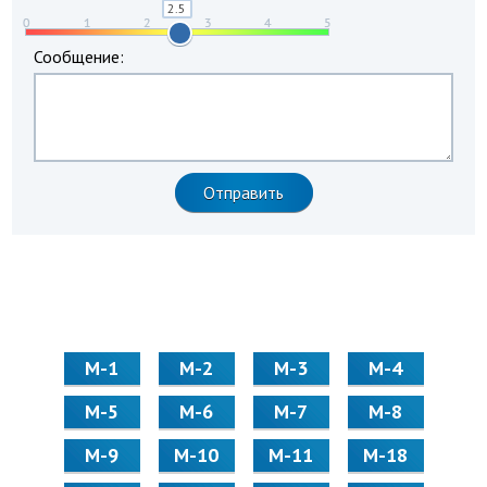
Сообщение:
М-1
М-2
М-3
М-4
М-5
М-6
М-7
М-8
М-9
М-10
М-11
М-18