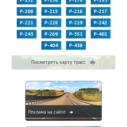
Р-208
Р-215
Р-216
Р-217
Р-221
Р-228
Р-229
Р-242
Р-243
Р-269
Р-351
Р-402
Р-404
Р-438
Посмотреть карту трасс
Реклама на сайте