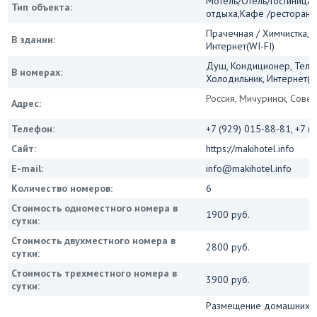
Мотель/Отель/Гостиница/
Тип объекта:
отдыха,Кафе /ресторан
Прачечная / Химчистка, 
В здании:
Интернет(WI-FI)
Душ, Кондиционер, Теле
В номерах:
Холодильник, Интернет(Wi
Россия, Мичуринск, Совет
Адрес:
Телефон:
+7 (929) 015-88-81, +7 (
Сайт:
https://makihotel.info
E-mail:
info@makihotel.info
Количество номеров:
6
Стоимость одноместного номера в
1900 руб.
сутки:
Стоимость двухместного номера в
2800 руб.
сутки:
Стоимость трехместного номера в
3900 руб.
сутки:
Размещение домашних 