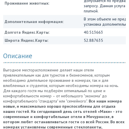
допускается по предвар
Проживание животных:
запросу. Данная услуга 
платной.
В этом объекте не пред
Дополнительная информация:
установка дополнительны
Долгота Яндекс.Карты:
40.513663
Широта Яндекс.Карты:
52.887635
Описание
Выгодное месторасположение делает наши отели
привлекательным как для туристов и бизнесменов, которым
необходимо длительное проживание в номерах, так и для
влюбленных и студентов, которым необходимы номера на ночь.
Для каждого гостя мы подберём оптимальный по цене и
комфортабельности номер – от небольшого "эконома" до
комфортабельного "стандарта" или "семейного".
Все наши номера
новые, и максимально хорошо приспособлены для отдыха
наших гостей. На сегодняшний день сеть отелей «Маки» - это
современные и комфортабельные отели в Мичуринске, в
котором любят останавливаться гости со всей России. Во всех
номерах установлены современные стеклопакеты,