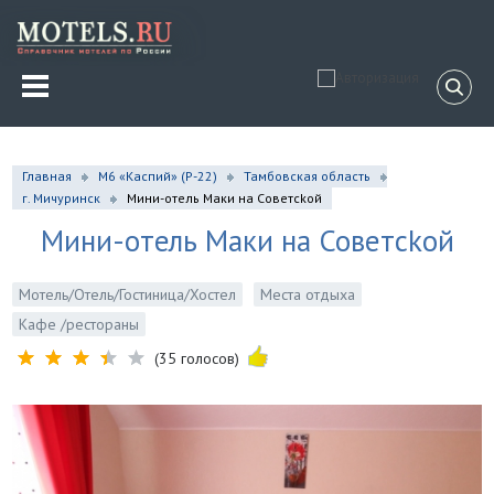
Главная
М6 «Каспий» (Р-22)
Тамбовская область
г. Мичуринск
Мини-отель Маки на Советсkой
Мини-отель Маки на Советсkой
Мотель/Отель/Гостиница/Хостел
Места отдыха
Кафе /рестораны
(35 голосов)