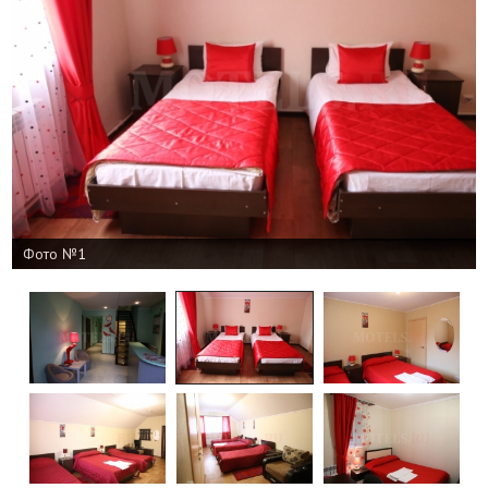
Фото №1