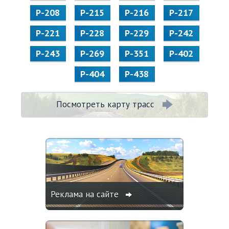
Р-208
Р-215
Р-216
Р-217
Р-221
Р-228
Р-229
Р-242
Р-243
Р-269
Р-351
Р-402
Р-404
Р-438
Посмотреть карту трасс
Реклама на сайте