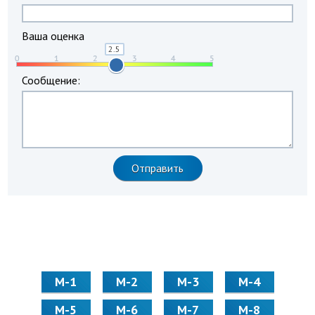
Ваша оценка
Сообщение:
М-1
М-2
М-3
М-4
М-5
М-6
М-7
М-8