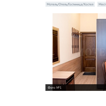
Мотель/Отель/Гостиница/Хостел
Мест
Фото №1