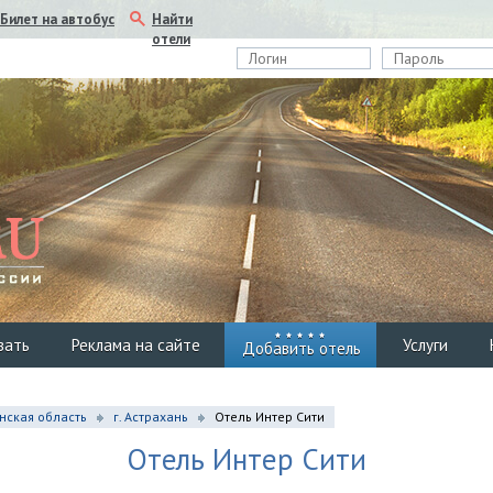
Найти
Билет на автобус
отели
вать
Реклама на сайте
Услуги
Добавить отель
нская область
г. Астрахань
Отель Интер Сити
Отель Интер Сити