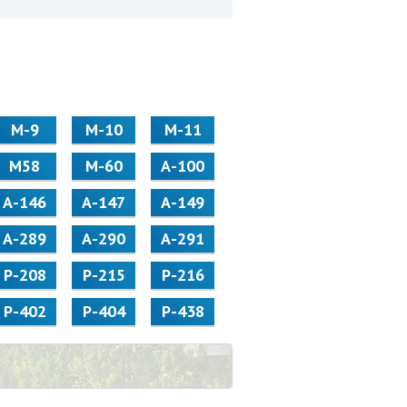
М-9
М-10
М-11
М58
M-60
А-100
А-146
А-147
А-149
А-289
А-290
А-291
Р-208
Р-215
Р-216
Р-402
Р-404
Р-438