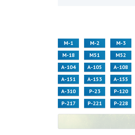
М-1
М-2
М-3
М-18
М51
М52
А-104
А-105
А-108
А-151
А-153
А-155
А-310
Р-23
Р-120
Р-217
Р-221
Р-228