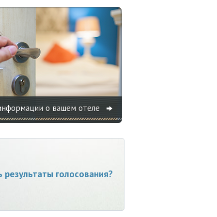
информации о вашем отеле
ь результаты голосования?