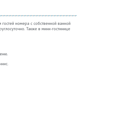
м гостей номера с собственной ванной
руглосуточно. Также в мини-гостинице
меню.
ннис.