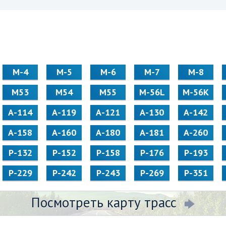
М-4
М-5
М-6
М-7
М-8
М53
М54
М55
M-56L
M-56K
А-114
А-119
А-121
А-130
А-142
А-158
А-160
А-180
А-181
А-260
Р-132
Р-152
Р-158
Р-176
Р-193
Р-229
Р-242
Р-243
Р-269
Р-351
Посмотреть карту трасс