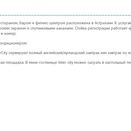
 рестораном, баром и фитнес-центром расположена в Астрахани. К услуга
ским экраном и спутниковыми каналами. Стойка регистрации работает к
 в номер.
ондиционером.
rCity сервируют полный английский/ирландский завтрак или завтрак по 
я площадка. В мини-гостинице Inter city можно сыграть в настольный те