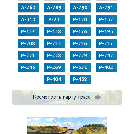
А-260
А-289
А-290
А-291
А-310
Р-23
Р-120
Р-132
Р-152
Р-158
Р-176
Р-193
Р-208
Р-215
Р-216
Р-217
Р-221
Р-228
Р-229
Р-242
Р-243
Р-269
Р-351
Р-402
Р-404
Р-438
Посмотреть карту трасс