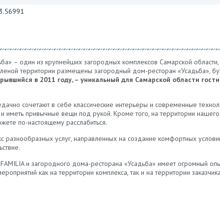
3.56991
ьба» – один из крупнейших загородных комплексов Самарской области,
зеленой территории размещены загородный дом-ресторан «Усадьба», бу
крывшийся в 2011 году, – уникальный для Самарской области гост
дачно сочетают в себе классические интерьеры и современные техноло
 и иметь привычные вещи под рукой. Кроме того, на территории нашего
можете по-настоящему расслабиться.
кс разнообразных услуг, направленных на создание комфортных условий
ьствие.
FAMILIA и загородного дома-ресторана «Усадьба» имеет огромный опы
ероприятий как на территории комплекса, так и на территории заказчика