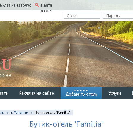
Найти
Билет на автобус
отели
вать
Реклама на сайте
Услуги
Добавить отель
сть
г. Тольятти
Бутик-отель "Familia"
Бутик-отель "Familia"