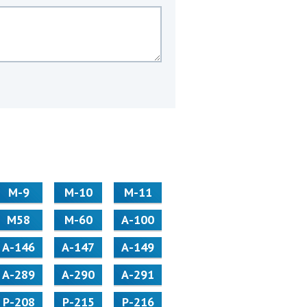
М-9
М-10
М-11
М58
M-60
А-100
А-146
А-147
А-149
А-289
А-290
А-291
Р-208
Р-215
Р-216