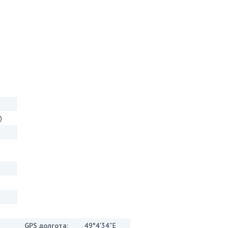
)
GPS долгота:
49°4′34″E