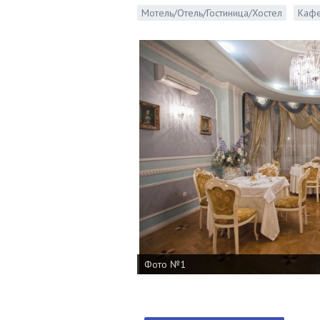
Мотель/Отель/Гостиница/Хостел
Кафе
Фото №1