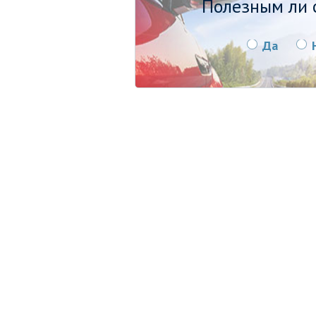
Полезным ли о
Да