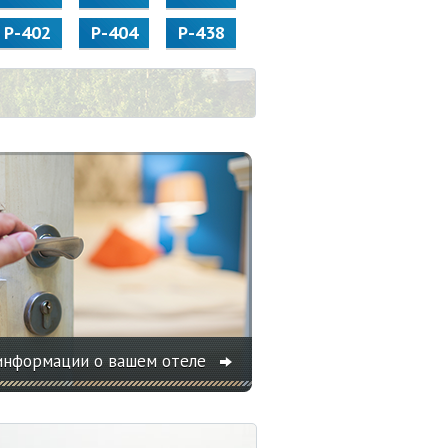
Р-402
Р-404
Р-438
информации о вашем отеле