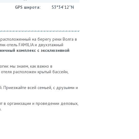
GPS широта:
53°34′12″N
 расположенный на берегу реки Волга в
тик-отель FAMILIA и двухэтажный
иничный комплекс с эксклюзивной
гии: мы знаем, как важно в
 отеля расположен крытый бассейн,
. Приезжайте всей семьей, с друзьями и
т в организации и проведении деловых,
.