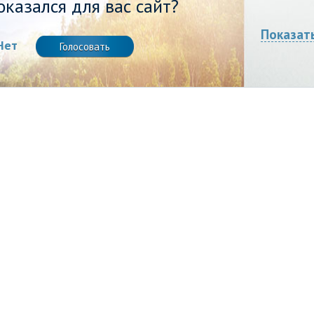
казался для вас сайт?
Показат
Нет