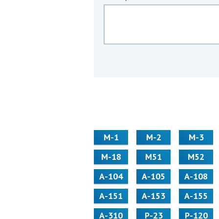
М-1
М-2
М-3
М-18
М51
М52
А-104
А-105
А-108
А-151
А-153
А-155
А-310
Р-23
Р-120