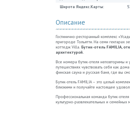
Широта Яндекс.Карты:
5
Описание
Гостинично-ресторанный комплекс «Усад
пригороде Тольятти. На семи гектарах 
коттедж Villa.
Бутик-отель FAMILIA, от
архитектурой.
Все номера бутик-отеля неповторимы и у
путешествиях чувствовать себя как дома
финская сауна и русская баня, где вы с
Бутик-отель FAMILIA – это целый компле
близкими и получайте настоящее удовол
Профессиональная команда бутик-отеля 
культурно-развлекательных и семейных м