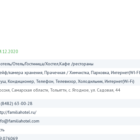
.12.2020
отель/Отель/Гостиница/Хостел,Кафе /рестораны
ейф/камера хранения, Прачечная / Химчистка, Парковка, Интернет(WI-FI
уш, Кондиционер, Телефон, Телевизор, Холодильник, Интернет(Wi-Fi)
оссия, Самарская области, Тольятти, с. Ягодное, ул. Садовая, 44
 (8482) 63-00-28
ttp://familiahotel.ru/
nfo@familiahotel.com
сть
9.076069