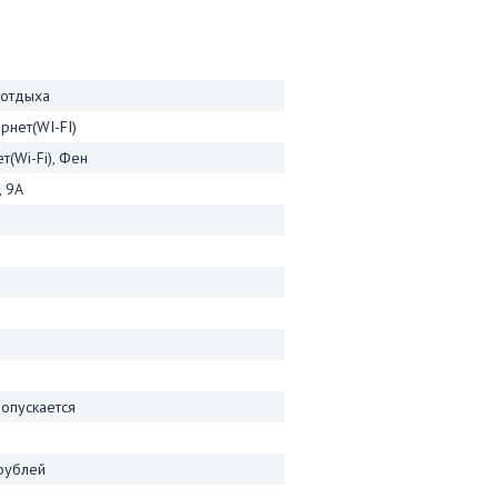
 отдыха
рнет(WI-FI)
т(Wi-Fi), Фен
, 9А
опускается
рублей