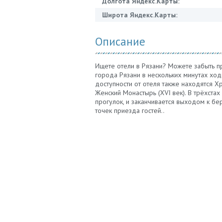
Долгота Яндекс.Карты:
Широта Яндекс.Карты:
Описание
Ищете отели в Рязани? Можете забыть п
города Рязани в нескольких минутах хо
доступности от отеля также находятся Х
Женский Монастырь (XVI век). В трёхста
прогулок, и заканчивается выходом к бе
точек приезда гостей..