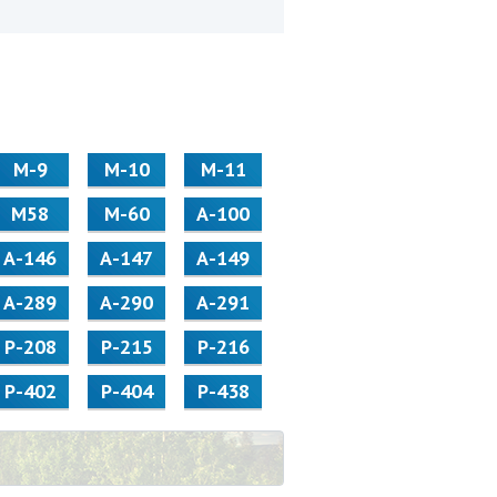
М-9
М-10
М-11
М58
M-60
А-100
А-146
А-147
А-149
А-289
А-290
А-291
Р-208
Р-215
Р-216
Р-402
Р-404
Р-438