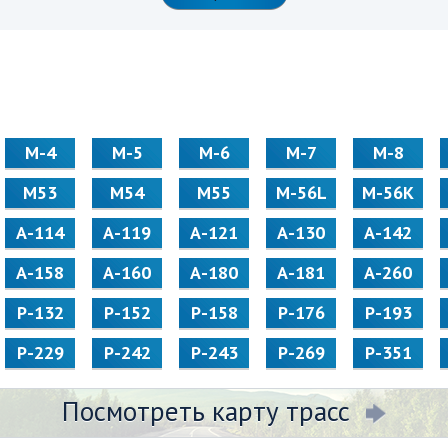
М-4
М-5
М-6
М-7
М-8
М53
М54
М55
M-56L
M-56K
А-114
А-119
А-121
А-130
А-142
А-158
А-160
А-180
А-181
А-260
Р-132
Р-152
Р-158
Р-176
Р-193
Р-229
Р-242
Р-243
Р-269
Р-351
Посмотреть карту трасс