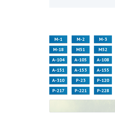
М-1
М-2
М-3
М-18
М51
М52
А-104
А-105
А-108
А-151
А-153
А-155
А-310
Р-23
Р-120
Р-217
Р-221
Р-228