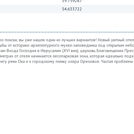
39.759287
54.633722
ро поиски, вы уже нашли один из лучших вариантов! Новый уютный отел
дьбы от историко-архитектурного музея-заповедника под открытым неб
рам Входа Господня в Иерусалим (XVI век), церковь Благовещения Прес
х метрах от отеля начинается лесопарковая зона, которая идеально по
регу реки Ока и к городскому пляжу озера Ореховое. Частая проблема 