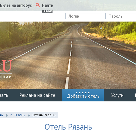
Найти
Билет на автобус
отели
вать
Реклама на сайте
Услуги
Добавить отель
ть
г. Рязань
Отель Рязань
Отель Рязань