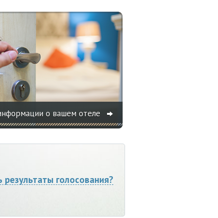
информации о вашем отеле
ь результаты голосования?