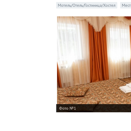
Мотель/Отель/Гостиница/Хостел
Мест
Фото №1