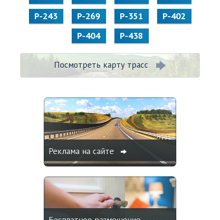
Р-243
Р-269
Р-351
Р-402
Р-404
Р-438
Посмотреть карту трасс
Реклама на сайте