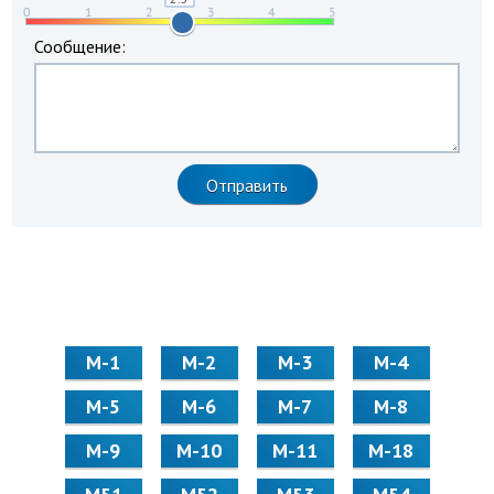
Сообщение:
М-1
М-2
М-3
М-4
М-5
М-6
М-7
М-8
М-9
М-10
М-11
М-18