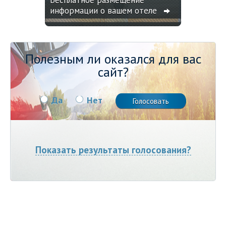
Бесплатное размещение
информации о вашем отеле
Полезным ли оказался для вас
сайт?
Да
Нет
Показать результаты голосования?