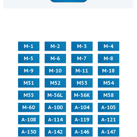
М-1
М-2
М-3
М-4
М-5
М-6
М-7
М-8
М-9
М-10
М-11
М-18
М51
М52
М53
М54
М55
M-56L
M-56K
М58
M-60
А-100
А-104
А-105
А-108
А-114
А-119
А-121
А-130
А-142
А-146
А-147