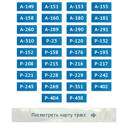
А-149
А-151
А-153
А-155
А-158
А-160
А-180
А-181
А-260
А-289
А-290
А-291
А-310
Р-23
Р-120
Р-132
Р-152
Р-158
Р-176
Р-193
Р-208
Р-215
Р-216
Р-217
Р-221
Р-228
Р-229
Р-242
Р-243
Р-269
Р-351
Р-402
Р-404
Р-438
Посмотреть карту трасс