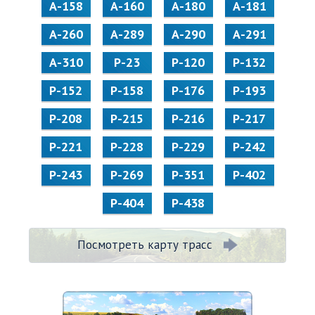
А-158
А-160
А-180
А-181
А-260
А-289
А-290
А-291
А-310
Р-23
Р-120
Р-132
Р-152
Р-158
Р-176
Р-193
Р-208
Р-215
Р-216
Р-217
Р-221
Р-228
Р-229
Р-242
Р-243
Р-269
Р-351
Р-402
Р-404
Р-438
Посмотреть карту трасс