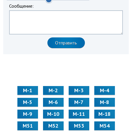
Сообщение:
М-1
М-2
М-3
М-4
М-5
М-6
М-7
М-8
М-9
М-10
М-11
М-18
М51
М52
М53
М54