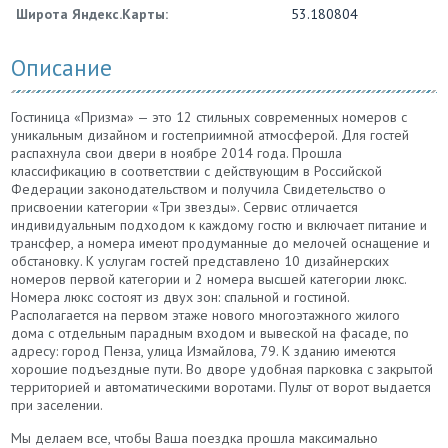
Широта Яндекс.Карты:
53.180804
Описание
Гостиница «Призма» — это 12 стильных современных номеров с
уникальным дизайном и гостеприимной атмосферой. Для гостей
распахнула свои двери в ноябре 2014 года. Прошла
классификацию в соответствии с действующим в Российской
Федерации законодательством и получила Свидетельство о
присвоении категории «Три звезды». Сервис отличается
индивидуальным подходом к каждому гостю и включает питание и
трансфер, а номера имеют продуманные до мелочей оснащение и
обстановку. К услугам гостей представлено 10 дизайнерских
номеров первой категории и 2 номера высшей категории люкс.
Номера люкс состоят из двух зон: спальной и гостиной.
Располагается на первом этаже нового многоэтажного жилого
дома с отдельным парадным входом и вывеской на фасаде, по
адресу: город Пенза, улица Измайлова, 79. К зданию имеются
хорошие подъездные пути. Во дворе удобная парковка c закрытой
территорией и автоматическими воротами. Пульт от ворот выдается
при заселении.
Мы делаем все, чтобы Ваша поездка прошла максимально