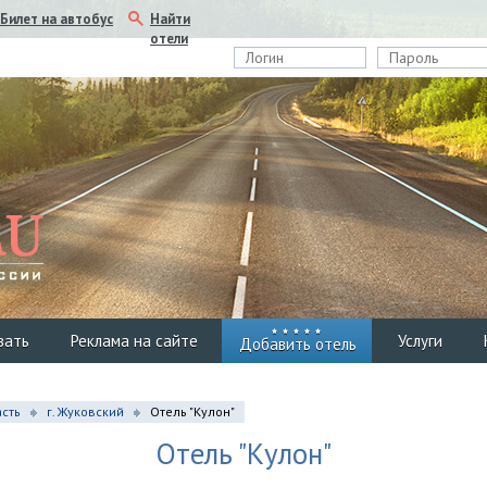
Найти
Билет на автобус
отели
вать
Реклама на сайте
Услуги
Добавить отель
сть
г. Жуковский
Отель "Кулон"
Отель "Кулон"