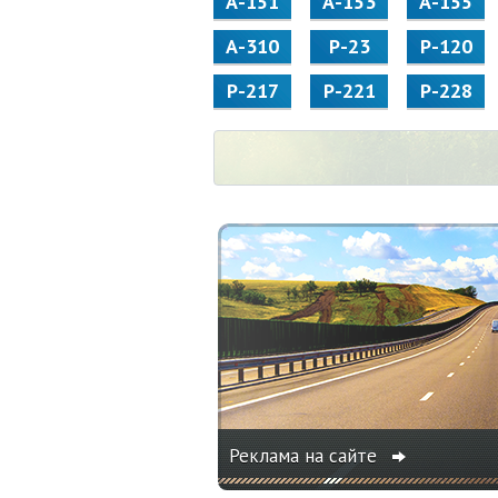
А-151
А-153
А-155
А-310
Р-23
Р-120
Р-217
Р-221
Р-228
Реклама на сайте