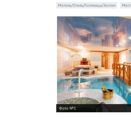
Мотель/Отель/Гостиница/Хостел
Мест
Фото №1