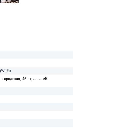
Wi-Fi)
егородская, 4б - трасса м5