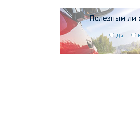
Полезным ли о
Да