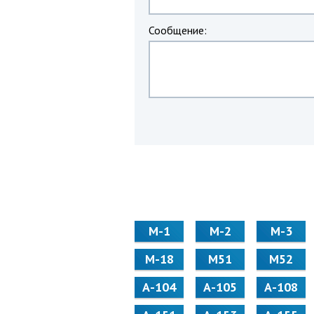
Сообщение:
М-1
М-2
М-3
М-18
М51
М52
А-104
А-105
А-108