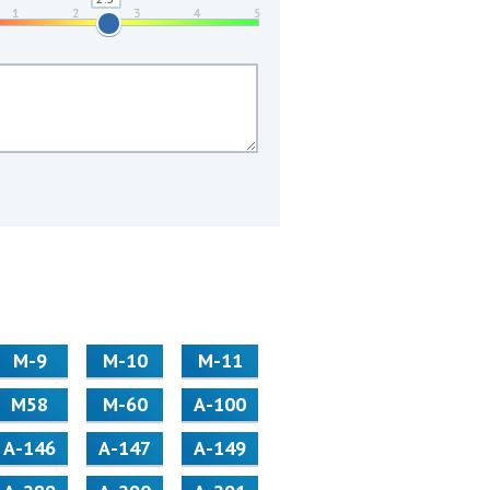
М-9
М-10
М-11
М58
M-60
А-100
А-146
А-147
А-149