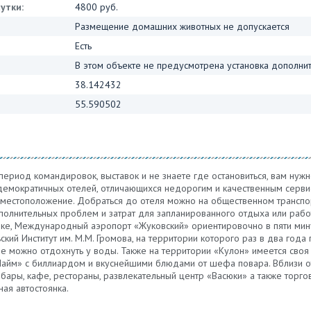
утки:
4800 руб.
Размещение домашних животных не допускается
Есть
В этом объекте не предусмотрена установка дополнит
38.142432
55.590502
 период командировок, выставок и не знаете где остановиться, вам нуж
 демократичных отелей, отличающихся недорогим и качественным серв
местоположение. Добраться до отеля можно на общественном транспор
полнительных проблем и затрат для запланированного отдыха или рабо
чке, Международный аэропорт «Жуковский» ориентировочно в пяти мину
кий Институт им. М.М. Громова, на территории которого раз в два года
е можно отдохнуть у воды. Также на территории «Кулон» имеется своя
Лайм» с биллиардом и вкуснейшими блюдами от шефа повара. Вблизи о
 бары, кафе, рестораны, развлекательный центр «Васюки» а также торг
ая автостоянка.