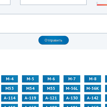
М-4
М-5
М-6
М-7
М-8
М53
М54
М55
M-56L
M-56K
А-114
А-119
А-121
А-130
А-142