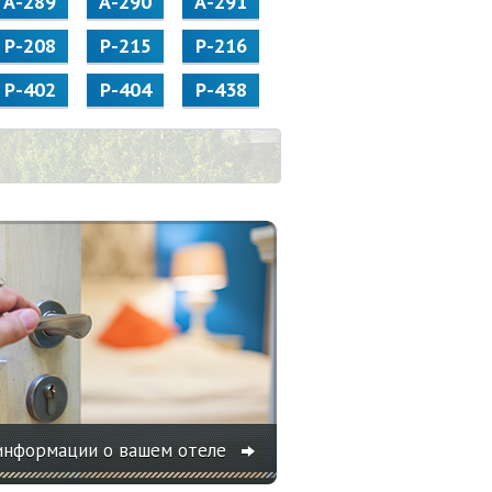
А-289
А-290
А-291
Р-208
Р-215
Р-216
Р-402
Р-404
Р-438
информации о вашем отеле