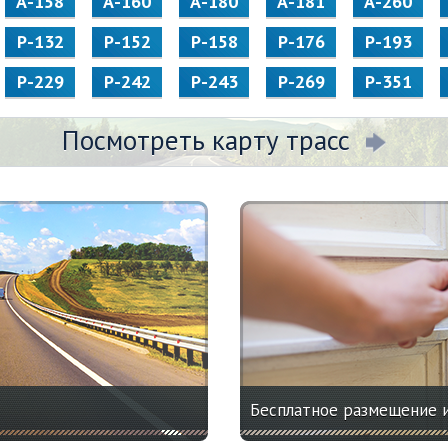
А-158
А-160
А-180
А-181
А-260
Р-132
Р-152
Р-158
Р-176
Р-193
Р-229
Р-242
Р-243
Р-269
Р-351
Посмотреть карту трасс
Бесплатное размещение 