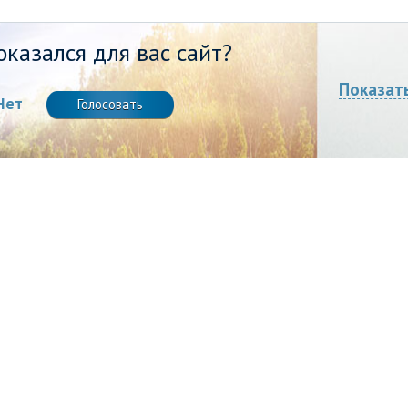
казался для вас сайт?
Показат
Нет