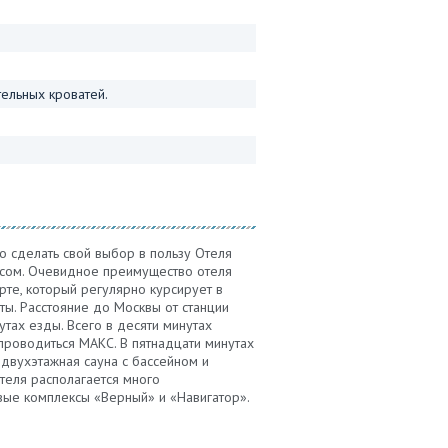
ельных кроватей.
но сделать свой выбор в пользу Отеля
исом. Очевидное преимущество отеля
те, который регулярно курсирует в
ты. Расстояние до Москвы от станции
тах езды. Всего в десяти минутах
 проводиться МАКС. В пятнадцати минутах
 двухэтажная сауна с бассейном и
теля располагается много
овые комплексы «Верный» и «Навигатор».