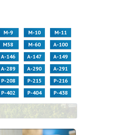
М-9
М-10
М-11
М58
M-60
А-100
А-146
А-147
А-149
А-289
А-290
А-291
Р-208
Р-215
Р-216
Р-402
Р-404
Р-438