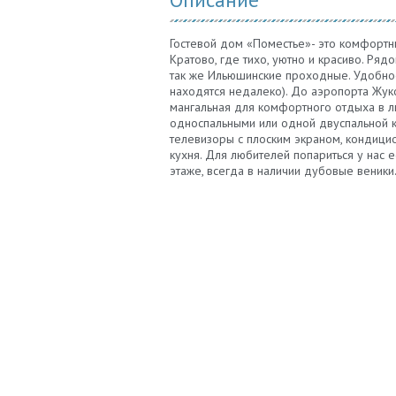
Гостевой дом «Поместье»- это комфортн
Кратово, где тихо, уютно и красиво. Ряд
так же Ильюшинские проходные. Удобное
находятся недалеко). До аэропорта Жук
мангальная для комфортного отдыха в л
односпальными или одной двуспальной к
телевизоры с плоским экраном, кондици
кухня. Для любителей попариться у нас 
этаже, всегда в наличии дубовые веник