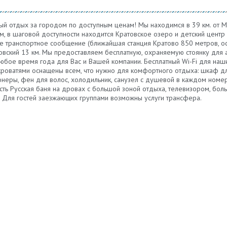
ый отдых за городом по доступным ценам! Мы находимся в 39 км. от М
ом, в шаговой доступности находится Кратовское озеро и детский центр 
 транспортное сообщение (ближайшая станция Кратово 850 метров, ост
овский 13 км. Мы предоставляем бесплатную, охраняемую стоянку для 
юбое время года для Вас и Вашей компании. Бесплатный Wi-Fi для наши
роватями оснащены всем, что нужно для комфортного отдыха: шкаф дл
онеры, фен для волос, холодильник, санузел с душевой в каждом номер
есть Русская баня на дровах с большой зоной отдыха, телевизором, бо
и. Для гостей заезжающих группами возможны услуги трансфера.