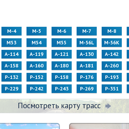
М-4
М-5
М-6
М-7
М-8
М53
М54
М55
M-56L
M-56K
А-114
А-119
А-121
А-130
А-142
А-158
А-160
А-180
А-181
А-260
Р-132
Р-152
Р-158
Р-176
Р-193
Р-229
Р-242
Р-243
Р-269
Р-351
Посмотреть карту трасс