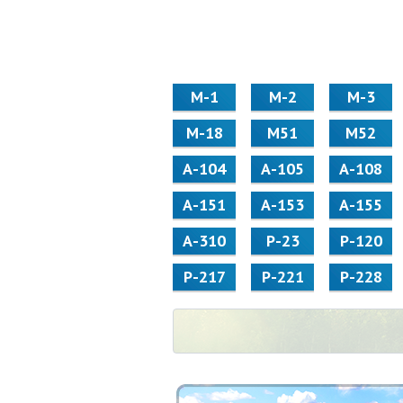
М-1
М-2
М-3
М-18
М51
М52
А-104
А-105
А-108
А-151
А-153
А-155
А-310
Р-23
Р-120
Р-217
Р-221
Р-228