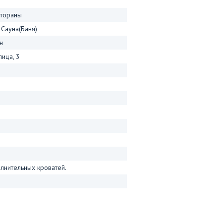
стораны
 Сауна(Баня)
н
лица, 3
лнительных кроватей.