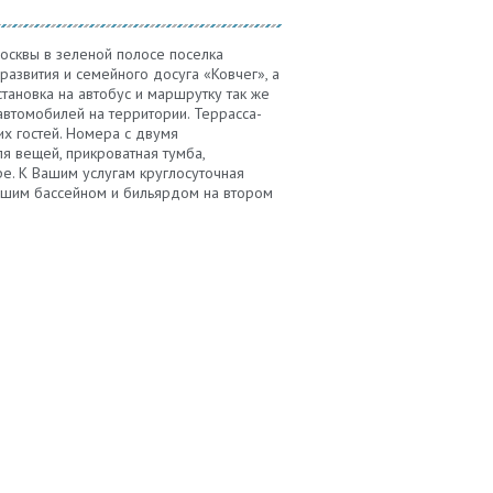
осквы в зеленой полосе поселка
развития и семейного досуга «Ковчег», а
ановка на автобус и маршрутку так же
автомобилей на территории. Террасса-
х гостей. Номера с двумя
я вещей, прикроватная тумба,
е. К Вашим услугам круглосуточная
льшим бассейном и бильярдом на втором