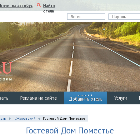
Найти
Билет на автобус
отели
вать
Реклама на сайте
Услуги
Добавить отель
сть
г. Жуковский
Гостевой Дом Поместье
Гостевой Дом Поместье