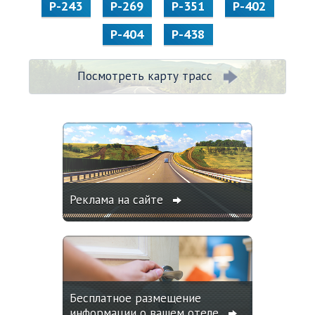
Р-243
Р-269
Р-351
Р-402
Р-404
Р-438
Посмотреть карту трасс
Реклама на сайте
Бесплатное размещение
информации о вашем отеле