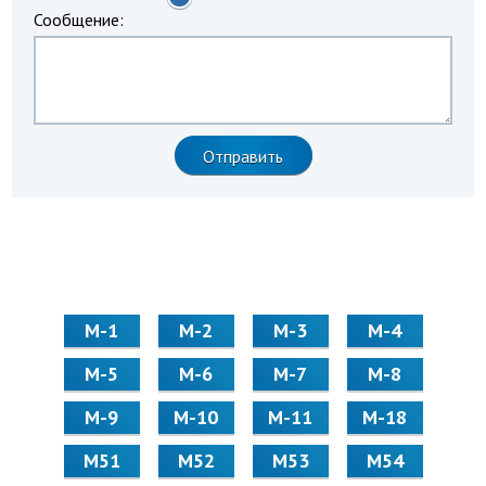
Сообщение:
М-1
М-2
М-3
М-4
М-5
М-6
М-7
М-8
М-9
М-10
М-11
М-18
М51
М52
М53
М54