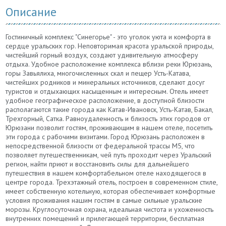
Описание
Гостиничный комплекс "Синегорье" - это уголок уюта и комфорта в
сердце уральских гор. Неповторимая красота уральской природы,
чистейший горный воздух, создают удивительную атмосферу
отдыха. Удобное расположение комплекса вблизи реки Юрюзань,
горы Завьялиха, многочисленных скал и пещер Усть-Катава,
чистейших родников и минеральных источников, сделают досуг
туристов и отдыхающих насыщенным и интересным. Отель имеет
удобное географическое расположение, в доступной близости
располагаются такие города как Катав-Ивановск, Усть-Катав, Бакал,
Трехгорный, Сатка. Равноудаленность и близость этих городов от
Юрюзани позволит гостям, проживающим в нашем отеле, посетить
эти города с рабочими визитами. Город Юрюзань расположен в
непосредственной близости от федеральной трассы М5, что
позволяет путешественникам, чей путь проходит через Уральский
регион, найти приют и восстановить силы для дальнейшего
путешествия в нашем комфортабельном отеле находящегося в
центре города. Трехэтажный отель, построен в современном стиле,
имеет собственную котельную, которая обеспечивает комфортные
условия проживания нашим гостям в самые сильные уральские
морозы. Круглосуточная охрана, идеальная чистота и ухоженность
внутренних помещений и прилегающей территории, бесплатная