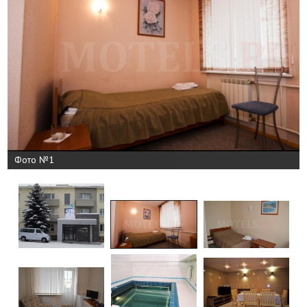
Фото №1