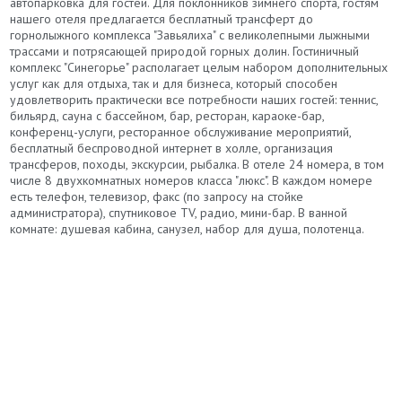
автопарковка для гостей. Для поклонников зимнего спорта, гостям
нашего отеля предлагается бесплатный трансферт до
горнолыжного комплекса "Завьялиха" с великолепными лыжными
трассами и потрясающей природой горных долин. Гостиничный
комплекс "Синегорье" располагает целым набором дополнительных
услуг как для отдыха, так и для бизнеса, который способен
удовлетворить практически все потребности наших гостей: теннис,
бильярд, сауна с бассейном, бар, ресторан, караоке-бар,
конференц-услуги, ресторанное обслуживание мероприятий,
бесплатный беспроводной интернет в холле, организация
трансферов, походы, экскурсии, рыбалка. В отеле 24 номера, в том
числе 8 двухкомнатных номеров класса "люкс". В каждом номере
есть телефон, телевизор, факс (по запросу на стойке
администратора), спутниковое TV, радио, мини-бар. В ванной
комнате: душевая кабина, санузел, набор для душа, полотенца.