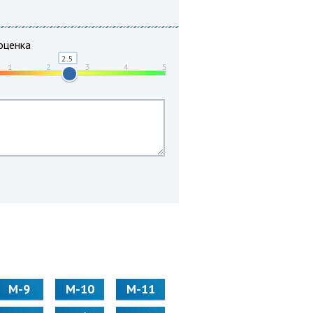
оценка
М-9
М-10
М-11