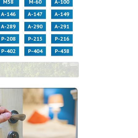
М58
M-60
А-100
А-146
А-147
А-149
А-289
А-290
А-291
Р-208
Р-215
Р-216
Р-402
Р-404
Р-438