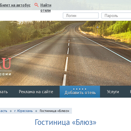
Найти
Билет на автобус
отели
вать
Реклама на сайте
Услуги
Добавить отель
асть
г. Юрюзань
Гостиница «Блюз»
Гостиница «Блюз»