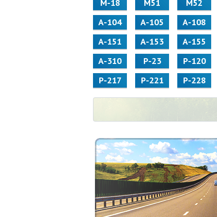
М-18
М51
М52
А-104
А-105
А-108
А-151
А-153
А-155
А-310
Р-23
Р-120
Р-217
Р-221
Р-228