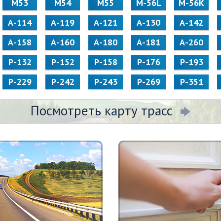
М53
М54
М55
M-56L
M-56K
А-114
А-119
А-121
А-130
А-142
А-158
А-160
А-180
А-181
А-260
Р-132
Р-152
Р-158
Р-176
Р-193
Р-229
Р-242
Р-243
Р-269
Р-351
Посмотреть карту трасс