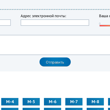
Адрес электронной почты:
Ваша 
М-4
М-5
М-6
М-7
М-8