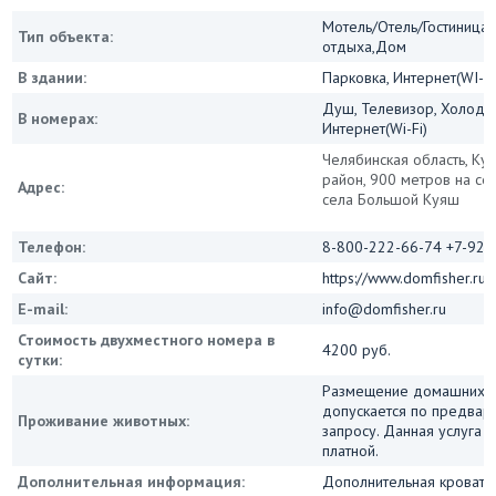
Мотель/Отель/Гостиница/
Тип объекта:
отдыха,Дом
В здании:
Парковка, Интернет(WI-FI
Душ, Телевизор, Холодил
В номерах:
Интернет(Wi-Fi)
Челябинская область, Ку
район, 900 метров на се
Адрес:
села Большой Куяш
Телефон:
8-800-222-66-74 +7-929-
Сайт:
https://www.domfisher.ru/
E-mail:
info@domfisher.ru
Стоимость двухместного номера в
4200 руб.
сутки:
Размещение домашних 
допускается по предвар
Проживание животных:
запросу. Данная услуга 
платной.
Дополнительная информация:
Дополнительная кровать 