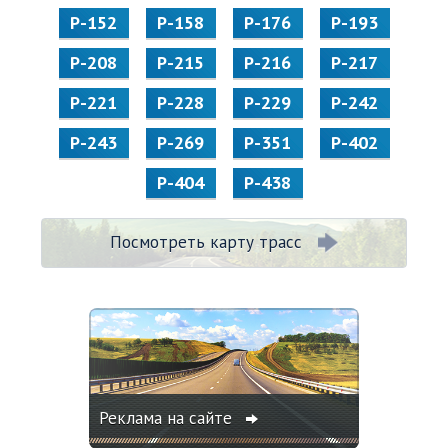
Р-152
Р-158
Р-176
Р-193
Р-208
Р-215
Р-216
Р-217
Р-221
Р-228
Р-229
Р-242
Р-243
Р-269
Р-351
Р-402
Р-404
Р-438
Посмотреть карту трасс
Реклама на сайте