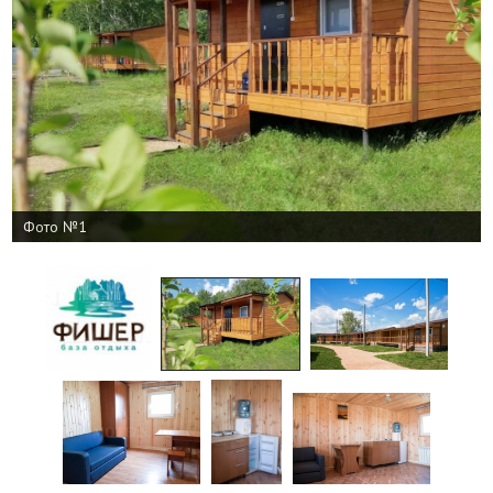
Фото №1