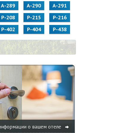
А-289
А-290
А-291
Р-208
Р-215
Р-216
Р-402
Р-404
Р-438
информации о вашем отеле