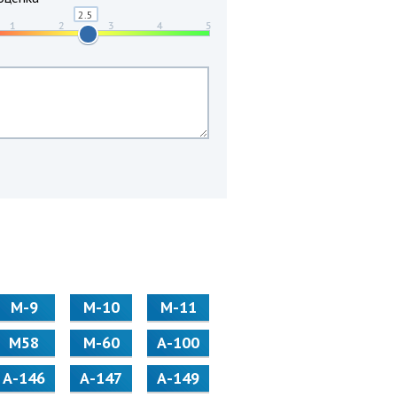
М-9
М-10
М-11
М58
M-60
А-100
А-146
А-147
А-149