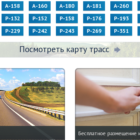
А-158
А-160
А-180
А-181
А-260
Р-132
Р-152
Р-158
Р-176
Р-193
Р-229
Р-242
Р-243
Р-269
Р-351
Посмотреть карту трасс
Бесплатное размещение 