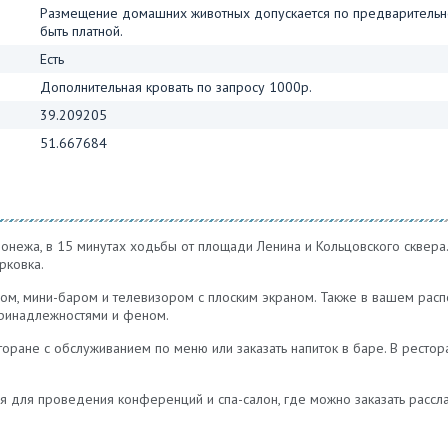
Размещение домашних животных допускается по предварительно
быть платной.
Есть
Дополнительная кровать по запросу 1000р.
39.209205
51.667684
нежа, в 15 минутах ходьбы от площади Ленина и Кольцовского сквера.
рковка.
, мини-баром и телевизором с плоским экраном. Также в вашем распо
принадлежностями и феном.
сторане с обслуживанием по меню или заказать напиток в баре. В ресто
 для проведения конференций и спа-салон, где можно заказать рассла