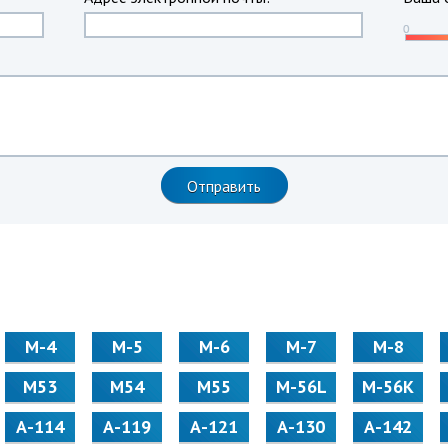
М-4
М-5
М-6
М-7
М-8
М53
М54
М55
M-56L
M-56K
А-114
А-119
А-121
А-130
А-142