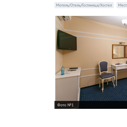
Мотель/Отель/Гостиница/Хостел
Мест
Фото №1