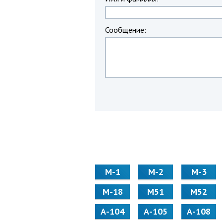
Сообщение:
М-1
М-2
М-3
М-18
М51
М52
А-104
А-105
А-108