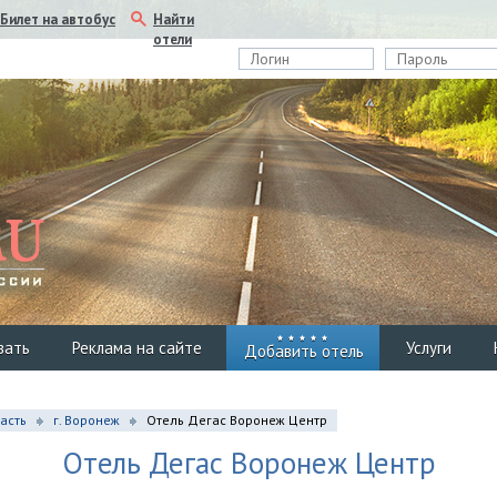
Найти
Билет на автобус
отели
вать
Реклама на сайте
Услуги
Добавить отель
асть
г. Воронеж
Отель Дегас Воронеж Центр
Отель Дегас Воронеж Центр