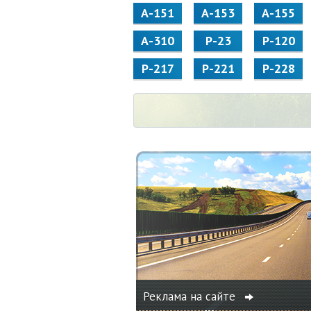
А-151
А-153
А-155
А-310
Р-23
Р-120
Р-217
Р-221
Р-228
Реклама на сайте