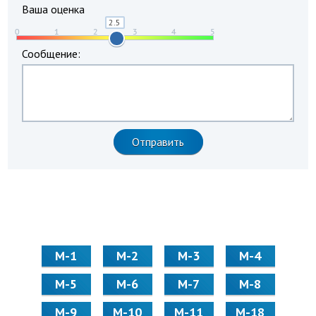
Ваша оценка
Сообщение:
М-1
М-2
М-3
М-4
М-5
М-6
М-7
М-8
М-9
М-10
М-11
М-18