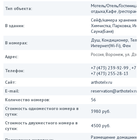
Мотель/Отель/Гостиница/
Тип объекта:
отдыха,Кафе /ресторан
Сейф/камера хранения, 
В здании:
Химчистка, Парковка, Инт
Сауна(Баня)
Душ, Кондиционер, Теле
В номерах:
Интернет(Wi-Fi), Фен
Россия, Воронеж, ул. Дзе
Адрес:
+7 (473) 239-92-99 , +7 (
Телефон:
+7 (473) 255-28-13
Сайт:
arthotelv.ru
E-mail:
reservation@arthotelv.ru
Количество номеров:
56
Стоимость одноместного номера в
3980 руб.
сутки:
Стоимость двухместного номера в
4500 руб.
сутки:
Размещение домашних ж
Проживание животных: