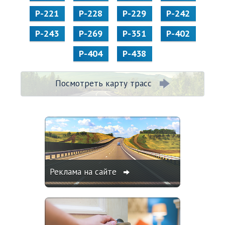
Р-221
Р-228
Р-229
Р-242
Р-243
Р-269
Р-351
Р-402
Р-404
Р-438
Посмотреть карту трасс
Реклама на сайте