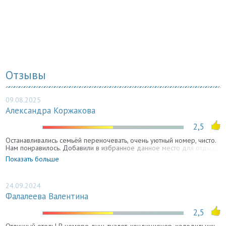
Отзывы
09.08.2025
Александра Коржакова
2,5
Останавливались семьёй переночевать, очень уютный номер, чисто.
Нам понравилось. Добавили в избранное данное место для отдыха
в дороге.
Показать больше
24.09.2024
Фалалеева Валентина
2,5