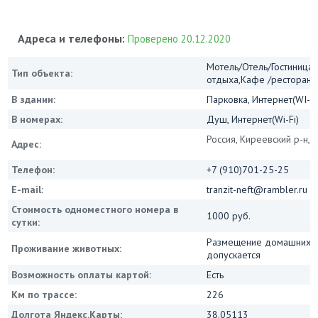
Адреса и телефоны:
Проверено 20.12.2020
Мотель/Отель/Гостиница/
Тип объекта:
отдыха,Кафе /ресторан
В здании:
Парковка, Интернет(WI-FI
В номерах:
Душ, Интернет(Wi-Fi)
Россия, Киреевский р-н, 
Адрес:
Телефон:
+7 (910)701-25-25
E-mail:
tranzit-neft@rambler.ru
Стоимость одноместного номера в
1000 руб.
сутки:
Размещение домашних ж
Проживание животных:
допускается
Возможность оплаты картой:
Есть
Км по трассе:
226
Долгота Яндекс.Карты:
38.05113