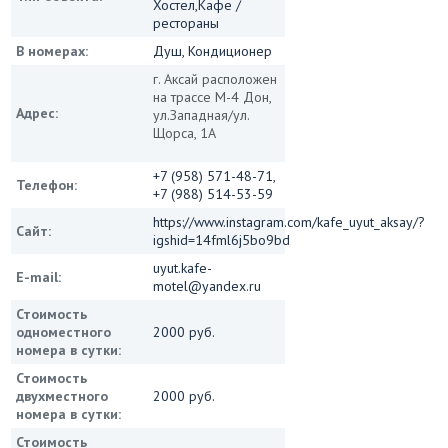
Хостел,Кафе /
рестораны
В номерах:
Душ, Кондиционер
г. Аксай расположен
на трассе М-4 Дон,
Адрес:
ул.Западная/ул.
Щорса, 1А
+7 (958) 571-48-71,
Телефон:
+7 (988) 514-53-59
https://www.instagram.com/kafe_uyut_aksay/?
Сайт:
igshid=14fml6j5bo9bd
uyut.kafe-
E-mail:
motel@yandex.ru
Стоимость
одноместного
2000 руб.
номера в сутки:
Стоимость
двухместного
2000 руб.
номера в сутки:
Стоимость