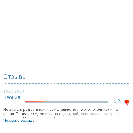
Отзывы
16.08.2020
Леонид
1,2
Не знаю, к радости или к сожалению, но я в этот отель так и не
попал. По пути следования на отдых, забронировали номер по
телефону. При подъезде к Ростову стали терзать сомнения, что
Показать больше
может произойти кидалово. Предварительно позвонили и наши
опасения подтвердились. Тот же женский голос ответил, что все кто
хотел заселиться, уже заселились. А путь на море у нас был не