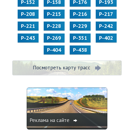
Р-152
Р-158
Р-176
Р-193
Р-208
Р-215
Р-216
Р-217
Р-221
Р-228
Р-229
Р-242
Р-243
Р-269
Р-351
Р-402
Р-404
Р-438
Посмотреть карту трасс
Реклама на сайте