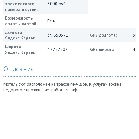
трехместного
3000 руб.
номера в сутки:
Возможность
Есть
оплаты картой:
Долгота
39.850371
GPS долгота:
39
Яндекс.Карты:
Широта
47.257507
GPS широта:
47
Яндекс.Карты:
Описание
Мотель Уют расположен на трассе М-4 Дон. К услугам гостей
недорогое проживание. работает кафе.