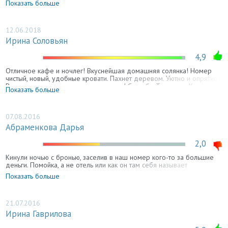
Показать больше
продавец очень общительная и добрая, всю еду вынесли на улицу,
так как мы были с собоакой и эта девушка любезно предложила за
ним присмотреть пока мы едим. Огромное спасибо, нам у вас очень
понравилось
12.06.2018
Ирина Соловьян
4,9
Отличное кафе и ночлег! Вкуснейшая домашняя солянка! Номер
чистый, новый, удобные кровати. Пахнет деревом. Уютно и опрятно.
Рекомендую всем путешественникам! Спасибо Танюше и Катюше
Показать больше
за вкусную еду и гостеприимство!!
07.08.2016
Абраменкова Дарья
2,0
Кинули ночью с бронью, заселив в наш номер кого-то за большие
деньги. Помойка, а не отель или как он там себя называет
Показать больше
21.07.2016
Ирина Гаврилова