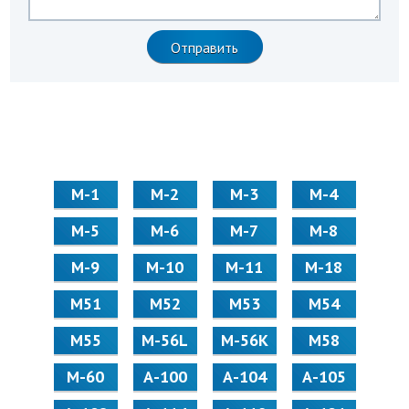
М-1
М-2
М-3
М-4
М-5
М-6
М-7
М-8
М-9
М-10
М-11
М-18
М51
М52
М53
М54
М55
M-56L
M-56K
М58
M-60
А-100
А-104
А-105