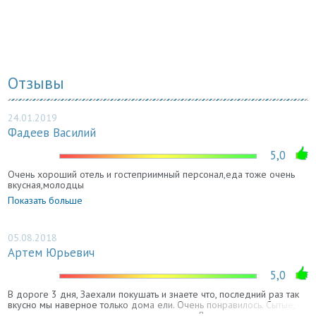
Отзывы
24.01.2019
Фадеев Василий
5,0
Очень хороший отель и гостеприимный персонал,еда тоже очень
вкусная,молодцы
Показать больше
05.08.2018
Артем Юрьевич
5,0
В дороге 3 дня, Заехали покушать и знаете что, последний раз так
вкусно мы наверное только дома ели. Очень понравилось. Сытые,
довольные, теперь можно и дальше ехать. Девушка администратор