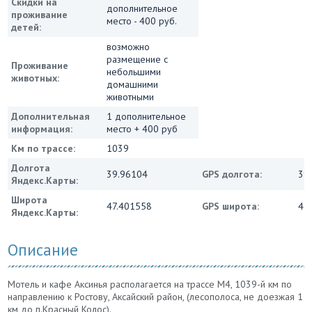
Скидки на
дополнительное
проживание
место - 400 руб.
детей:
возможно
размещение с
Проживание
небольшими
животных:
домашними
животными
Дополнительная
1 дополнительное
информация:
место + 400 руб
Км по трассе:
1039
Долгота
39.96104
GPS долгота:
39
Яндекс.Карты:
Широта
47.401558
GPS широта:
47
Яндекс.Карты:
Описание
Мотель и кафе Аксинья располагается на трассе М4, 1039-й км по
направлению к Ростову, Аксайский район, (лесополоса, не доезжая 1
км до п.Красный Колос).