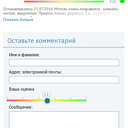
5,0
Останавливались 21.07.2016 Мотель очень понравился - комнаты
чистые, аккуратные. Приятно пахнет деревом. Еда домашняя и
очень вкусная. Хозяева замечательные, приветливые люди.
Показать больше
Обязательно будем здесь останавливаться!
Оставьте комментарий
Имя и фамилия:
Адрес электронной почты:
Ваша оценка
Сообщение: