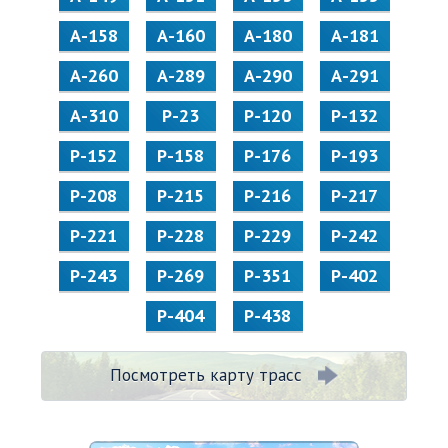
А-158
А-160
А-180
А-181
А-260
А-289
А-290
А-291
А-310
Р-23
Р-120
Р-132
Р-152
Р-158
Р-176
Р-193
Р-208
Р-215
Р-216
Р-217
Р-221
Р-228
Р-229
Р-242
Р-243
Р-269
Р-351
Р-402
Р-404
Р-438
Посмотреть карту трасс