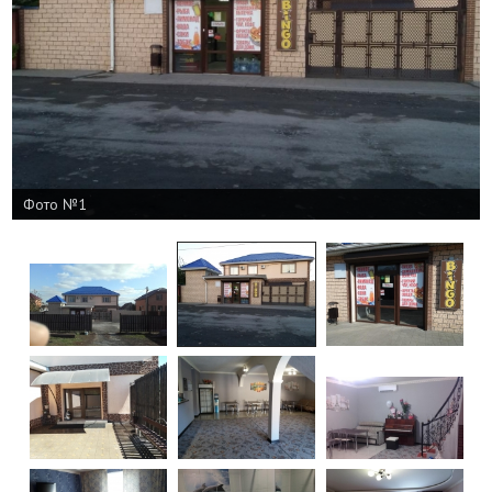
Фото №1