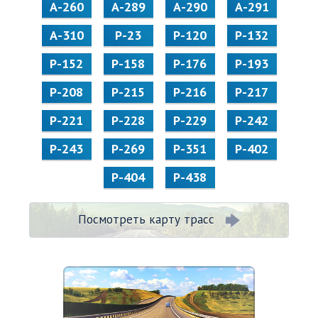
А-260
А-289
А-290
А-291
А-310
Р-23
Р-120
Р-132
Р-152
Р-158
Р-176
Р-193
Р-208
Р-215
Р-216
Р-217
Р-221
Р-228
Р-229
Р-242
Р-243
Р-269
Р-351
Р-402
Р-404
Р-438
Посмотреть карту трасс