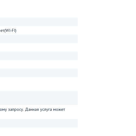
ет(WI-FI)
му запросу. Данная услуга может