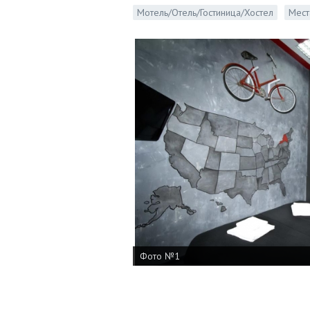
Мотель/Отель/Гостиница/Хостел
Мест
Фото №1