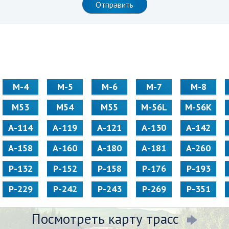
М-4
М-5
М-6
М-7
М-8
М53
М54
М55
M-56L
M-56K
А-114
А-119
А-121
А-130
А-142
А-158
А-160
А-180
А-181
А-260
Р-132
Р-152
Р-158
Р-176
Р-193
Р-229
Р-242
Р-243
Р-269
Р-351
Посмотреть карту трасс