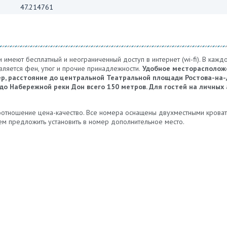
47.214761
имеют бесплатный и неограниченный доступ в интернет (wi-fi). В кажд
вляется фен, утюг и прочие принадлежности.
Удобное месторасположе
ер, расстояние до центральной Театральной площади Ростова-на-
а до Набережной реки Дон всего 150 метров. Для гостей на личных
соотношение цена-качество. Все номера оснащены двухместными кроват
м предложить установить в номер дополнительное место.