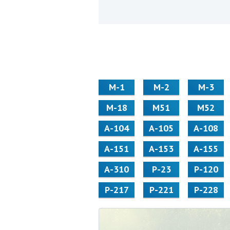
М-1
М-2
М-3
М-18
М51
М52
А-104
А-105
А-108
А-151
А-153
А-155
А-310
Р-23
Р-120
Р-217
Р-221
Р-228