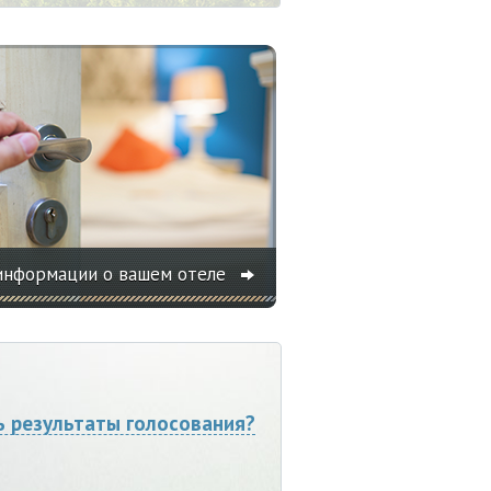
информации о вашем отеле
ь результаты голосования?