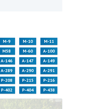
М-9
М-10
М-11
М58
M-60
А-100
А-146
А-147
А-149
А-289
А-290
А-291
Р-208
Р-215
Р-216
Р-402
Р-404
Р-438