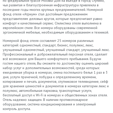
по федеральной трассе Москва-Дон на въезде в город Ступино,
чья развитая и благоустроенная инфраструктура привлекла в
последние годы многих крупных предпринимателей. Номерной
фонд отеля «Атриум» стал достойным предложением
представителям деловых кругов, которые предпочитают равно
комфорт и качественный сервис. Стилистика отеля выполнена в
европейском стиле. Все номера оборудованы современной
эргономичной мебелью, необходимым оборудованием и техникой.
Номерной фонд отеля составляет 25 номеров различных
категорий: одноместный, стандарт, бизнес, полулюкс, люкс,
улучшенный одноместный, улучшенный стандарт, улучшенный люкс.
Профессиональный и доброжелательный персонал отеля, сделает
всё возможное для Вашего комфортного пребывания. Будучи
гостем нашего отеля, Вы сможете по достоинству оценить широкий
набор услуг и дополнительных возможностей, среди которых:
ежедневная уборка в номерах, смена постельного белья 1 раз в 3
дня, услуги прачечной, побудка к определенному времени,
копирование и печать документов, спутниковое телевидение, сейф
для хранения ценностей и документов в номерах категории люкс и
полулюкс, автомобильная парковка, транспортные услуги,
бесплатный доступ к Wi-Fi в номерах и общественных зонах отеля.
Отель надежно защищен. В наличии противопожарное
оборудование, система кондиционирования и электронный
контроль доступа.