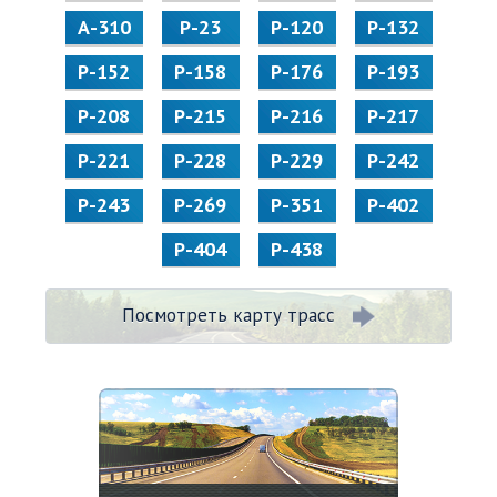
А-310
Р-23
Р-120
Р-132
Р-152
Р-158
Р-176
Р-193
Р-208
Р-215
Р-216
Р-217
Р-221
Р-228
Р-229
Р-242
Р-243
Р-269
Р-351
Р-402
Р-404
Р-438
Посмотреть карту трасс