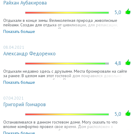
Райхан Аубакирова
5,0
Отдыхали в конце зимы. Великолепная природа ,живописные
пейзажи. Создан для отдыха от цивилизации, для релаксации,
уединения и умиротворения. Просто восхитительное место!
Показать больше
Персонал полностью соответствует-спокойное дружелюбие.
Администратор, повара, собачка-ощущение что приехал к хорошим
знакомым. Очень хочется вернуться в другое время года. Дорога
очень крутая.Полностью соответствуют фото .В номере есть все
08.04.2021
необходимое: кондиционер, телевизор, фен, небольшой
Александр Федоренко
холодильник, чайник, чайные пары с блюдцами. Ежедневно
добавляют чай, кофе, воду. Постель удобная. Шкаф из трёх
4,8
отделений, с вешалками.
Отдыхали недавно здесь с друзьями. Места бронировали на сайте
за ранее. В целом нам этот гостевой дом понравился довольно
уютненько, и парковка удобная. Правда кровати все односпальные,
Показать больше
но это не так уж и страшно. для нас главное было то что есть мангал
, банька отличная и магазин совсем рядом в который можно
пешком быстро сходить..
07.04.2021
Григорий Гончаров
5,0
Останавливался в данном гостевом доме. Могу сказать то что
вполне комфортно провел свое время. Дом расположен в
достаточно хорошем месте ибо из его окон открывается шикарный
Показать больше