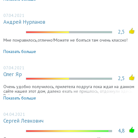
вид. В доме отличный ремонт и есть все удобства для отличного
отдыха.
07.04.2021
Андрей Нурланов
2,5
Мне понравилось,отлично!Можете не бояться там очень классно!
Показать больше
07.04.2021
Олег Яр
2,5
Очень удобно получилось, прилетела подруга пока ждал на данном
сайте нашел этот дом, далеко ехать не пришлось, отдохнули здесь.
Всё удобно.
Показать больше
04.04.2021
Сергей Левкович
4,8