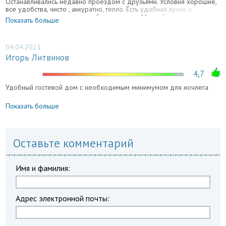
Останавливались недавно проездом с друзьями. Условия хорошие,
все удобства, чисто , аккуратно, тепло. Есть удобная кухня и
холодильник, даже успели в баню сходить. Места бронировали на
Показать больше
сайте, цена очень подходящая.
04.04.2021
Игорь Литвинов
4,7
Удобный гостевой дом с необходимым минимумом для ночлега
Показать больше
Оставьте комментарий
Имя и фамилия:
Адрес электронной почты: