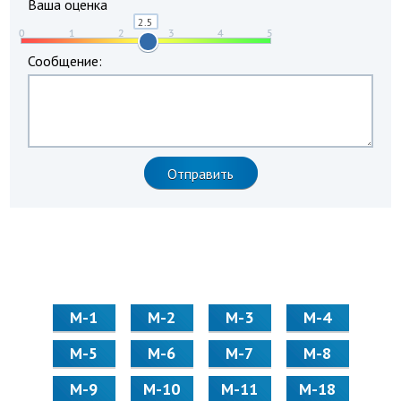
Ваша оценка
Сообщение:
М-1
М-2
М-3
М-4
М-5
М-6
М-7
М-8
М-9
М-10
М-11
М-18