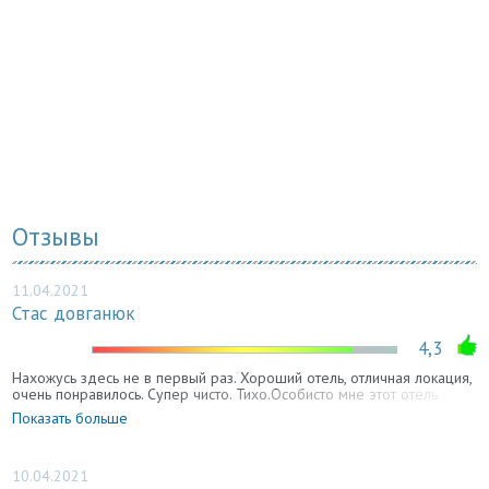
Отзывы
11.04.2021
Стас довганюк
4,3
Нахожусь здесь не в первый раз. Хороший отель, отличная локация,
очень понравилось. Супер чисто. Тихо.Особисто мне этот отель
понравился своим уютным расположением, хорошими чистыми
Показать больше
номерами! Персонал очень приветливый и квалифицированный.
10.04.2021