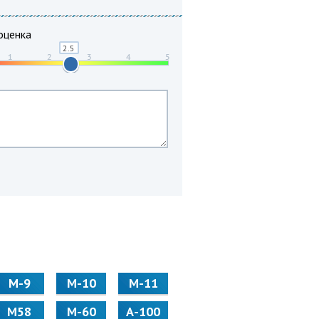
оценка
М-9
М-10
М-11
М58
M-60
А-100