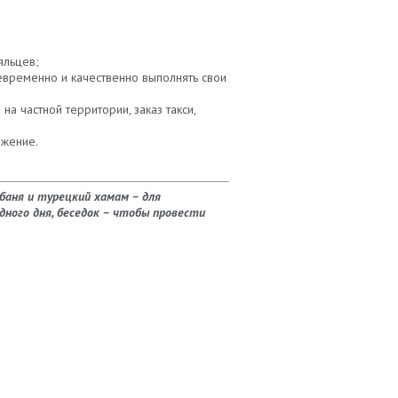
яльцев;
евременно и качественно выполнять свои
а частной территории, заказ такси,
ожение.
баня и турецкий хамам – для
ного дня, беседок – чтобы провести