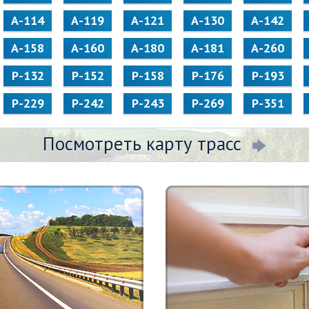
А-114
А-119
А-121
А-130
А-142
А-158
А-160
А-180
А-181
А-260
Р-132
Р-152
Р-158
Р-176
Р-193
Р-229
Р-242
Р-243
Р-269
Р-351
Посмотреть карту трасс