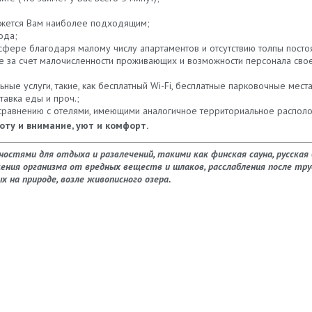
кажется Вам наиболее подходящим;
ода;
сфере благодаря малому числу апартаментов и отсутствию толпы посто
е за счет малочисленности проживающих и возможности персонала сво
е услуги, такие, как бесплатный Wi-Fi, бесплатные парковочные места н
тавка еды и проч.;
 сравнению с отелями, имеющими аналогичное территориальное распол
оту и внимание, уют и комфорт.
остями для отдыха и развлечений, такими как финская сауна, русская 
ния организма от вредных веществ и шлаков, расслабления после труд
 на природе, возле живописного озера.