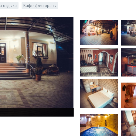
а отдыха
Кафе /рестораны