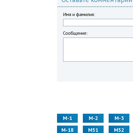
Имя и фамилия:
Сообщение:
М-1
М-2
М-3
М-18
М51
М52