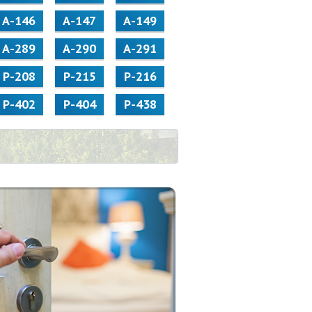
А-146
А-147
А-149
А-289
А-290
А-291
Р-208
Р-215
Р-216
Р-402
Р-404
Р-438