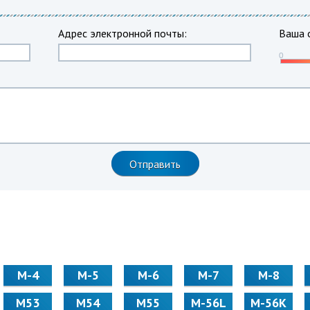
Адрес электронной почты:
Ваша 
М-4
М-5
М-6
М-7
М-8
М53
М54
М55
M-56L
M-56K