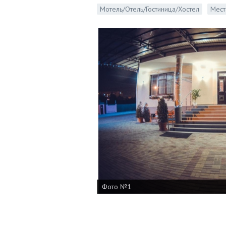
Мотель/Отель/Гостиница/Хостел
Мест
Фото №1