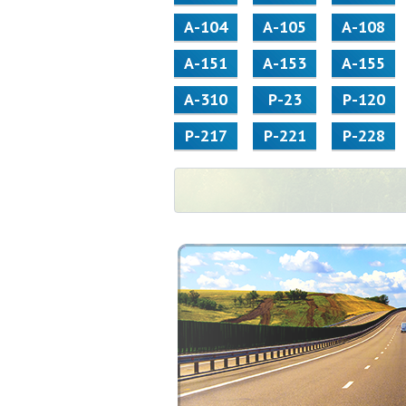
А-104
А-105
А-108
А-151
А-153
А-155
А-310
Р-23
Р-120
Р-217
Р-221
Р-228