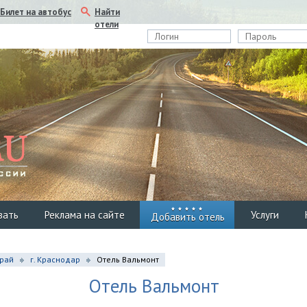
Найти
Билет на автобус
отели
вать
Реклама на сайте
Услуги
Добавить отель
край
г. Краснодар
Отель Вальмонт
Отель Вальмонт