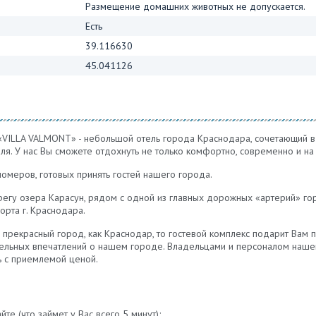
Размещение домашних животных не допускается.
Есть
39.116630
45.041126
 «VILLA VALMONT» - небольшой отель города Краснодара, сочетающий 
еля. У нас Вы сможете отдохнуть не только комфортно, современно и на
номеров, готовых принять гостей нашего города.
егу озера Карасун, рядом с одной из главных дорожных «артерий» гор
рта г. Краснодара.
 прекрасный город, как Краснодар, то гостевой комплекс подарит Вам
ительных впечатлений о нашем городе. Владельцами и персоналом наше
ь с приемлемой ценой.
е (что займет у Вас всего 5 минут);